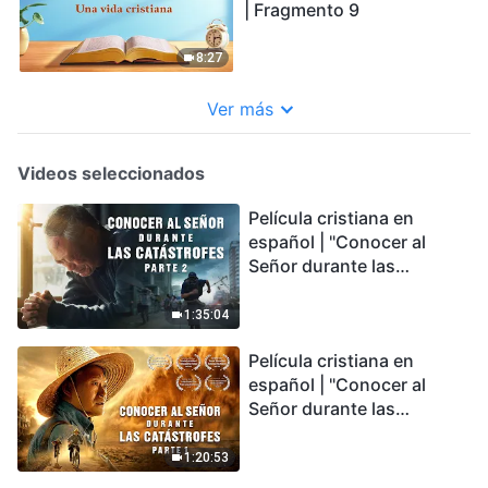
| Fragmento 9
8:27
Ver más
Videos seleccionados
Película cristiana en
español | "Conocer al
Señor durante las
catástrofes" (Parte 2) La
Tierra se enfrenta a una
1:35:04
extinción masiva. ¿Cómo
Película cristiana en
podemos sobrevivir?
español | "Conocer al
Señor durante las
catástrofes" (Parte 1) El
desastre del fin es
1:20:53
irreversible, ¿dónde