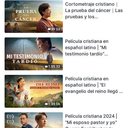
Cortometraje cristiano｜
encontrarás refugio?
La prueba del cáncer｜Las
pruebas y los
refinamientos son
bendiciones de Dios
39:03
Película cristiana en
español latino | "Mi
testimonio tardío"
Testimonio de
arrepentimiento
1:55:32
profundamente
Película cristiana en
conmovedor
español latino | "El
evangelio del reino llegó a
nuestra aldea"
1:39:56
Película cristiana 2024 |
"Mi esposo pastor y yo"