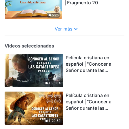
| Fragmento 20
5:25
Ver más
Videos seleccionados
Película cristiana en
español | "Conocer al
Señor durante las
catástrofes" (Parte 2) La
Tierra se enfrenta a una
1:35:04
extinción masiva. ¿Cómo
Película cristiana en
podemos sobrevivir?
español | "Conocer al
Señor durante las
catástrofes" (Parte 1) El
desastre del fin es
1:20:53
irreversible, ¿dónde