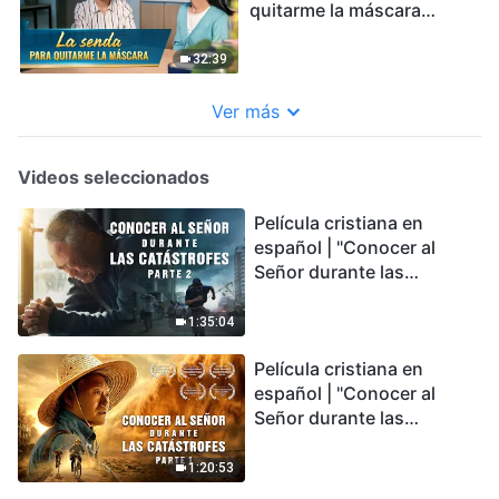
quitarme la máscara
(Español Latino)
32:39
Ver más
Videos seleccionados
Película cristiana en
español | "Conocer al
Señor durante las
catástrofes" (Parte 2) La
Tierra se enfrenta a una
1:35:04
extinción masiva. ¿Cómo
Película cristiana en
podemos sobrevivir?
español | "Conocer al
Señor durante las
catástrofes" (Parte 1) El
desastre del fin es
1:20:53
irreversible, ¿dónde