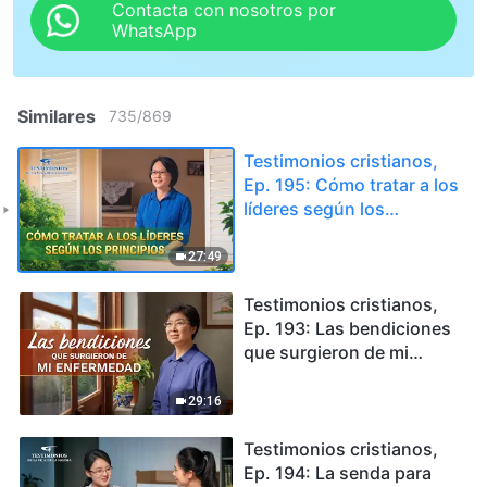
Contacta con nosotros por
WhatsApp
Similares
735
/
869
Testimonios cristianos,
Ep. 195: Cómo tratar a los
líderes según los
principios (Español
Latino)
27:49
Testimonios cristianos,
Ep. 193: Las bendiciones
que surgieron de mi
enfermedad (Español
Latino)
29:16
Testimonios cristianos,
Ep. 194: La senda para