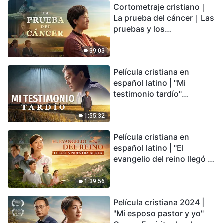
Cortometraje cristiano｜
encontrarás refugio?
La prueba del cáncer｜Las
pruebas y los
refinamientos son
bendiciones de Dios
39:03
Película cristiana en
español latino | "Mi
testimonio tardío"
Testimonio de
arrepentimiento
1:55:32
profundamente
Película cristiana en
conmovedor
español latino | "El
evangelio del reino llegó a
nuestra aldea"
1:39:56
Película cristiana 2024 |
"Mi esposo pastor y yo"