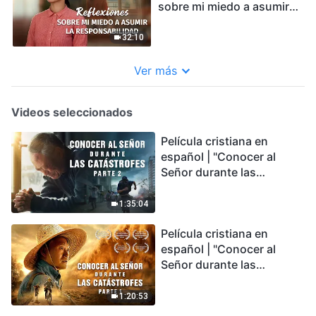
sobre mi miedo a asumir
la responsabilidad
32:10
Ver más
Videos seleccionados
Película cristiana en
español | "Conocer al
Señor durante las
catástrofes" (Parte 2) La
Tierra se enfrenta a una
1:35:04
extinción masiva. ¿Cómo
Película cristiana en
podemos sobrevivir?
español | "Conocer al
Señor durante las
catástrofes" (Parte 1) El
desastre del fin es
1:20:53
irreversible, ¿dónde