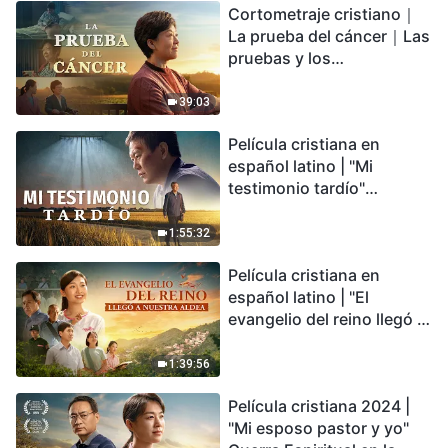
Cortometraje cristiano｜
encontrarás refugio?
La prueba del cáncer｜Las
pruebas y los
refinamientos son
bendiciones de Dios
39:03
Película cristiana en
español latino | "Mi
testimonio tardío"
Testimonio de
arrepentimiento
1:55:32
profundamente
Película cristiana en
conmovedor
español latino | "El
evangelio del reino llegó a
nuestra aldea"
1:39:56
Película cristiana 2024 |
"Mi esposo pastor y yo"