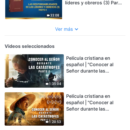
líderes y obreros (3) Parte
4
33:08
Ver más
Videos seleccionados
Película cristiana en
español | "Conocer al
Señor durante las
catástrofes" (Parte 2) La
Tierra se enfrenta a una
1:35:04
extinción masiva. ¿Cómo
Película cristiana en
podemos sobrevivir?
español | "Conocer al
Señor durante las
catástrofes" (Parte 1) El
desastre del fin es
1:20:53
irreversible, ¿dónde