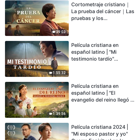
Cortometraje cristiano｜
encontrarás refugio?
La prueba del cáncer｜Las
pruebas y los
refinamientos son
bendiciones de Dios
39:03
Película cristiana en
español latino | "Mi
testimonio tardío"
Testimonio de
arrepentimiento
1:55:32
profundamente
Película cristiana en
conmovedor
español latino | "El
evangelio del reino llegó a
nuestra aldea"
1:39:56
Película cristiana 2024 |
"Mi esposo pastor y yo"