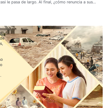
asi le pasa de largo. Al final, ¿cómo renuncia a sus
¿Se puede recibir al Señor con solo mirar al cielo sin
de Jin Cheng.
o,
 de
s,
so
jo
.