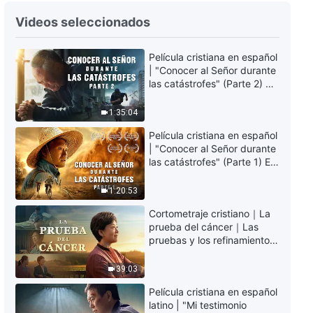
Testimonios cristianos, Ep. 84:
Videos seleccionados
He sido arrebatado delante de
Dios
Película cristiana en español
27:10
| "Conocer al Señor durante
las catástrofes" (Parte 2) La
Testimonios cristianos, Ep. 83: El
Tierra se enfrenta a una
verdadero rostro de un pastor
extinción masiva. ¿Cómo
1:35:04
podemos sobrevivir?
26:14
Película cristiana en español
| "Conocer al Señor durante
las catástrofes" (Parte 1) El
Testimonios cristianos, Ep. 78:
desastre del fin es
Me he deleitado en las aguas
irreversible, ¿dónde
vivas de la vida (Español Latino)
1:20:53
encontrarás refugio?
32:00
Cortometraje cristiano｜La
prueba del cáncer｜Las
Testimonios cristianos, Ep. 79:
pruebas y los refinamientos
Lucha espiritual en casa
son bendiciones de Dios
39:03
24:22
Película cristiana en español
latino | "Mi testimonio
Testimonios cristianos, Ep. 80: