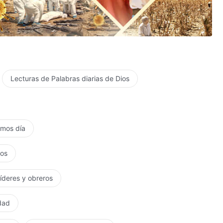
Lecturas de Palabras diarias de Dios
timos día
tos
líderes y obreros
rdad