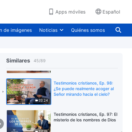
verdadero Cristo y los falsos
Cristos
31:40
Apps móviles
Español
Testimonios cristianos, Ep. 100:
El misterio del retorno del Señor
n de imágenes
Noticias
Quiénes somos
31:29
Testimonios cristianos, Ep. 99:
He visto el rollo abierto
Similares
45
/
89
34:27
Testimonios cristianos, Ep. 98:
¿Se puede realmente acoger al
Señor mirando hacia el cielo?
33:24
Testimonios cristianos, Ep. 97: El
misterio de los nombres de Dios
34:46