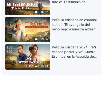
tardío" Testimonio de
Solos los puros entran al reino
arrepentimiento
de los cielos (Español Latino)
profundamente
1:55:32
26:28
conmovedor
Película cristiana en español
latino | "El evangelio del
Testimonios cristianos, Ep. 81:
reino llegó a nuestra aldea"
La luz del juicio (Español Latino)
1:39:56
36:21
Película cristiana 2024 | "Mi
Testimonios del evangelio, Ep.
esposo pastor y yo" Guerra
76: ¿Quién se interpone entre el
Espiritual en la Acogida del
reino de los cielos y yo?
Regreso del Señor
29:08
1:59:34
Testimonios cristianos, Ep. 77:
La aparición y la obra de Dios en
China son muy significativas
(Español Latino)
29:48
Testimonios cristianos, Ep. 74:
Escapar del molino de rumores