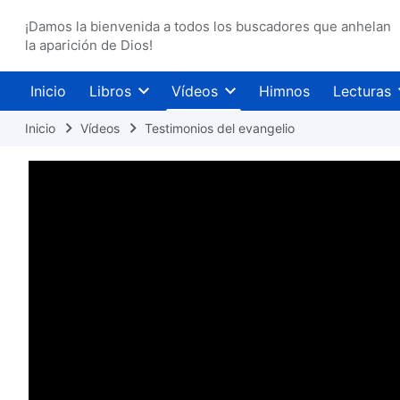
¡Damos la bienvenida a todos los buscadores que anhelan
la aparición de Dios!
Inicio
Libros
Vídeos
Himnos
Lecturas
Inicio
Vídeos
Testimonios del evangelio