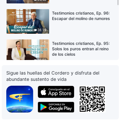
Testimonios cristianos, Ep. 96:
Escapar del molino de rumores
36:19
Testimonios cristianos, Ep. 95:
Solos los puros entran al reino
de los cielos
30:59
Sigue las huellas del Cordero y disfruta del
Testimonios cristianos, Ep. 94: El
abundante sustento de vida
juicio es la llave del reino de los
cielos
28:56
Testimonios cristianos, Ep. 93:
Ya entiendo la relación entre la
Biblia y Dios
30:23