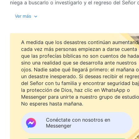
niega a buscarlo o investigarlo y el regreso del Señor c
nociones y acepta la obra de Dios de los últimos días? 
Ver más
escuchar atentamente Su voz? Veamos la experiencia 
A medida que los desastres continúan aumentand
cada vez más personas empiezan a darse cuenta
que las profecías bíblicas no son cuentos de hada
sino una realidad que se desarrolla ante nuestros
ojos. Nadie sabe qué llegará primero: el mañana o
un desastre inesperado. Si deseas recibir el regre
del Señor con tu familia y encontrar seguridad ba
la protección de Dios, haz clic en WhatsApp o
Messenger para unirte a nuestro grupo de estudio
No esperes hasta mañana.
Conéctate con nosotros en
Messenger