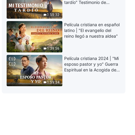
Superando la oscuridad de
tardío" Testimonio de
sentirme inferior
arrepentimiento
profundamente
40:33
1:55:32
conmovedor
Película cristiana en español
Testimonios cristianos, Ep. 805:
latino | "El evangelio del
Estoy dispuesta a asumir la
reino llegó a nuestra aldea"
carga en mi deber
44:47
1:39:56
Película cristiana 2024 | "Mi
Testimonios cristianos, Ep. 804:
esposo pastor y yo" Guerra
Mis reflexiones después de que
Espiritual en la Acogida del
me podaran
Regreso del Señor
36:47
1:59:34
Testimonios cristianos, Ep. 803:
Detrás de mis mentiras
29:39
Testimonios cristianos, Ep. 802:
Ahora soy capaz de centrarme
en mi deber