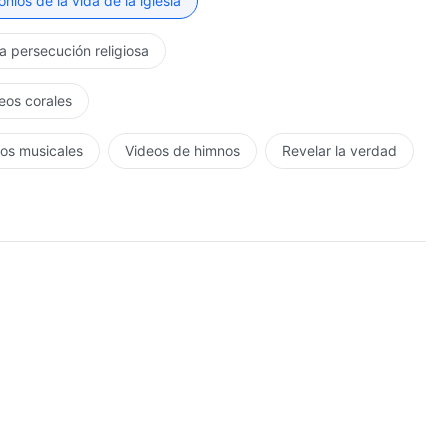
nios de la vida de la iglesia
la persecución religiosa
eos corales
os musicales
Videos de himnos
Revelar la verdad