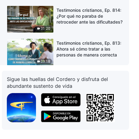
Testimonios cristianos, Ep. 814:
¿Por qué no paraba de
retroceder ante las dificultades?
31:20
Testimonios cristianos, Ep. 813:
Ahora sé cómo tratar a las
personas de manera correcta
39:18
Testimonios cristianos, Ep. 812:
Sigue las huellas del Cordero y disfruta del
Ya no trato de proteger mi
abundante sustento de vida
reputación
36:44
Testimonios cristianos, Ep. 811:
Ya no evito la tribulación
44:50