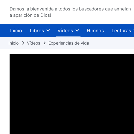
¡Damos la bienvenida a todos los buscadores que anhelan
la aparición de Dios!
Inicio
Libros
Vídeos
Himnos
Lecturas
Inicio
Vídeos
Experiencias de vida