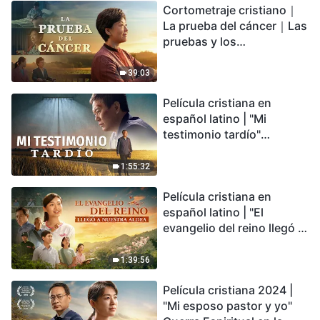
Cortometraje cristiano｜
encontrarás refugio?
La prueba del cáncer｜Las
pruebas y los
refinamientos son
bendiciones de Dios
39:03
Película cristiana en
español latino | "Mi
testimonio tardío"
Testimonio de
arrepentimiento
1:55:32
profundamente
Película cristiana en
conmovedor
español latino | "El
evangelio del reino llegó a
nuestra aldea"
1:39:56
Película cristiana 2024 |
"Mi esposo pastor y yo"