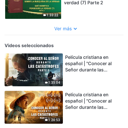
verdad (7) Parte 2
1:33:22
Ver más
Videos seleccionados
Película cristiana en
español | "Conocer al
Señor durante las
catástrofes" (Parte 2) La
Tierra se enfrenta a una
1:35:04
extinción masiva. ¿Cómo
Película cristiana en
podemos sobrevivir?
español | "Conocer al
Señor durante las
catástrofes" (Parte 1) El
desastre del fin es
1:20:53
irreversible, ¿dónde