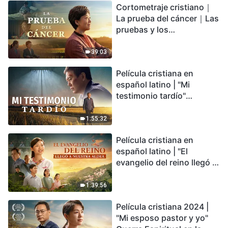
Cortometraje cristiano｜
encontrarás refugio?
La prueba del cáncer｜Las
pruebas y los
refinamientos son
bendiciones de Dios
39:03
Película cristiana en
español latino | "Mi
testimonio tardío"
Testimonio de
arrepentimiento
1:55:32
profundamente
Película cristiana en
conmovedor
español latino | "El
evangelio del reino llegó a
nuestra aldea"
1:39:56
Película cristiana 2024 |
"Mi esposo pastor y yo"