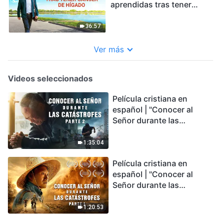
aprendidas tras tener
cáncer de hígado
36:57
Ver más
Videos seleccionados
Película cristiana en
español | "Conocer al
Señor durante las
catástrofes" (Parte 2) La
Tierra se enfrenta a una
1:35:04
extinción masiva. ¿Cómo
Película cristiana en
podemos sobrevivir?
español | "Conocer al
Señor durante las
catástrofes" (Parte 1) El
desastre del fin es
1:20:53
irreversible, ¿dónde