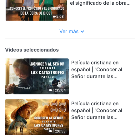
el significado de la obra
de Dios?
5:08
Ver más
Videos seleccionados
Película cristiana en
español | "Conocer al
Señor durante las
catástrofes" (Parte 2) La
Tierra se enfrenta a una
1:35:04
extinción masiva. ¿Cómo
Película cristiana en
podemos sobrevivir?
español | "Conocer al
Señor durante las
catástrofes" (Parte 1) El
desastre del fin es
1:20:53
irreversible, ¿dónde