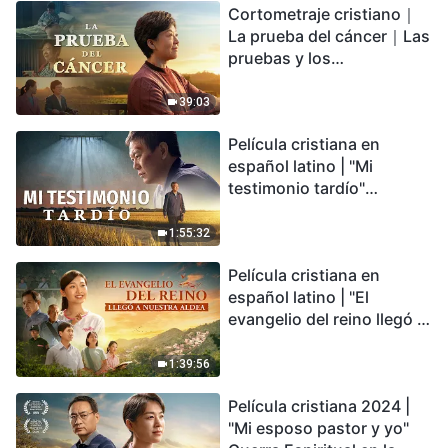
Cortometraje cristiano｜
encontrarás refugio?
La prueba del cáncer｜Las
pruebas y los
refinamientos son
bendiciones de Dios
39:03
Película cristiana en
español latino | "Mi
testimonio tardío"
Testimonio de
arrepentimiento
1:55:32
profundamente
Película cristiana en
conmovedor
español latino | "El
evangelio del reino llegó a
nuestra aldea"
1:39:56
Película cristiana 2024 |
"Mi esposo pastor y yo"