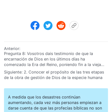
Anterior:
Pregunta 8: Vosotros dais testimonio de que la
encarnación de Dios en los últimos días ha
comenzado la Era del Reino, poniendo fin a la vieja
era del dominio de Satanás. Lo que nos gustaría
Siguiente:
2. Conocer el propósito de las tres etapas
preguntar es: ¿cómo ha terminado la obra de juicio de
de la obra de gestión de Dios de la especie humana
Dios Todopoderoso en los últimos días la era de la
creencia de la humanidad en un Dios vago y la era
oscura del dominio de Satanás? Por favor, compartid
A medida que los desastres continúan
una enseñanza detallada.
aumentando, cada vez más personas empiezan a
darse cuenta de que las profecías bíblicas no son