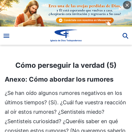
Cómo perseguir la verdad (5)
Cómo perseguir la verdad (5)
Anexo: Cómo abordar los rumores
¿Se han oído algunos rumores negativos en los últimos tiempos? (Sí). ¿Cuál fue vuestra reacción al oír estos rumores? ¿Sentisteis miedo? ¿Sentisteis curiosidad? ¿Queréis saber en qué consisten estos rumores? (No queremos saberlo, porque ya sabemos que el gran dragón rojo suele inventarse rumores de la nada. Diga lo que diga, es falso. Por tanto, no nos interesan los detalles de estos rumores y no queremos intentar entender las palabras endiabladas que dice). El gran dragón rojo inventa toda clase de rumores para desorientar y corromper a las personas, y muchas se desorientan después de oír los rumores. Algunas se asustan y no se atreven a aceptar el camino verdadero; a algunas que lo han aceptado también les entran dudas y ya no quieren creer en Dios. Estas personas, antes de oír los rumores del gran dragón rojo, parecían tener fe en Dios sin ninguna duda y estaban dispuestas a seguir a Dios y hacer su deber. Pero después de oír los rumores, de inmediato desarrollan dudas y ya no tienen ánimo para seguir a Dios ni para hacer su deber. En particular, algunos de aquellos a los que arresta el gran dragón rojo, bajo la coacción de su cruel tortura, se rinden y niegan el nombre de Dios, y los hay que firman las “Tres declaraciones” e incluso se ven obligados a insultar a Dios verbalmente. Hay bastantes de esas personas. Todos habéis oído muchos rumores y propaganda negativa y además habéis visto que después de que el gran dragón rojo arresta a los creyentes en Dios, les lava el cerebro; de hecho, ha desorientado a bastantes personas. Asimismo, también usa a aquellos que traicionan a Dios para rendir servicio a él, haciéndoles vigilar la iglesia, seguir y espiar a los creyentes en Dios. A fin de erradicar la creencia religiosa y eliminar a la iglesia de Dios, el gran dragón rojo trata la represión y el arresto del pueblo escogido de Dios como un importante trabajo nacional, como una misión política, y lo lleva a cabo con gran meticulosidad y esfuerzo. Esto provoca que muchos creyentes en Dios sientan miedo, de modo que no se atreven a creer en Él ni a hacer su deber. En especial, después de oír los rumores inventados por el gran dragón rojo, muchas personas se desorientan. En cuanto a estos rumores, hace mucho que la casa de Dios los resumió y discernió, así que no hay necesidad de que los discutamos aquí. Si de veras te ves en la situación de que te han arrestado y el gran dragón rojo utiliza estos rumores para intentar lavarte el cerebro, te obliga a posicionarte y a firmar las “Tres declaraciones”, ¿qué deberías hacer? Ahora sabéis que todos los rumores que inventa el gran dragón rojo son falsos, que desorientan y engañan. Aunque vuestra postura sea la de no escucharlos, no fijaros en ellos ni creerlos, si te pusieran delante estos rumores, de modo que los oyeras, los vieras e incluso pensaras que son hechos reales, ¿influirían sobre ti? ¿Qué pensarías en tu corazón? ¿Querrías conocer la verdad sobre los hechos? ¿Querrías verificarlos? En cuanto a que el gran dragón rojo invente rumores para desorientar e intimidar a la gente o que se sirva de rumores y del ateísmo para lavarle el cerebro y llevar a cabo un trabajo ideológico, ¿hace falta que compartamos la verdad a fin de inocular a las personas? ¿Es este un punto del trabajo necesario? Hay quien dice: “El gran dragón rojo lleva muchísimos años inventando rumores sobre nosotros, en especial rumores sobre Cristo, sobre el hombre al que usa el Espíritu Santo y sobre la iglesia y el trabajo de esta. Nunca los hemos aclarado, nunca hemos dado un paso al frente para dejar claros nuestra postura y punto de vista, nunca nos hemos defendido; ¿es esto lo apropiado?”. Algunas personas, desde que empezaron a creer en Dios hasta ahora, nunca han sido capaces de discernir claramente los diversos rumores del gran dragón rojo y del mundo religioso. En su corazón, siempre han tenido un signo de interrogación en lo que respecta a estas cosas. Este signo de interrogación no significa una falta total de creencia ni tampoco una creencia total; en su lugar, significa que se ciñen a una opinión entre dos aguas respecto a estos asuntos, piensan que todas estas cosas podrían ser rumores inventados por el gran dragón rojo o bien podrían ser hechos. ¿Este “podrían ser” refleja una perspectiva de buscar la verdad? (No). Es una perspectiva de creer que hace falta verificar y confirmar los rumores, o bien una perspectiva de esperar y observar, de esperar a que las personas informadas desvelen algunas circunstancias reales. Decidme, ¿qué consecuencias pensáis que resultarán de que las personas tengan alguna de estas dos perspectivas? ¿Están en peligro tales personas? ¿Cuál de estas dos perspectivas puede permitirles mantenerse firmes? (Ninguna de estas dos perspectivas puede permitir que las personas se mantengan firmes. Si alguien tiene este pensamiento de “podría ser”, muestra que todavía no tiene certeza sobre el camino verdadero y aún tiene dentro de sí elementos de escepticismo. En este caso, los rumores se convierten en una gran tentación para él. Si las personas no pueden tener certezas sobre el camino verdadero, no pueden creer en la verdad ni pueden desentrañar la esencia del gran dragón rojo, en realidad se hallan en gran peligro). Estas personas, a día de hoy, todavía no tienen certeza sobre el camino verdadero. ¿Cuál es su esencia? (En esencia, son incrédulas). Son incrédulas. ¿Hay muchas personas que tengan alguna de estas dos perspectivas? Ciertamente, hay bastantes. Cuando estas personas oyen rumores, desarrollan dudas sobre Dios en su corazón y quieren llegar al fondo de los rumores, averiguar si son verdaderos o falsos. Sin embargo, como no saben cómo buscar la verdad para resolver este asunto, al final, simplemente permiten que se quede sin resolver. De hecho, este problema todavía existe en su corazón y no se resuelve. Cuando oís estos rumores, ¿buscáis la verdad? ¿Buscáis la verdad para diseccionar y discernir los rumores o examináis los rumores uno a uno para distinguir si son correctos o incorrectos y ver si son verdaderos o falsos en realidad? Después de oír los rumores, solo pensáis en vuestro fuero interno que no son ciertos, que esto es puramente el gran dragón rojo que inventa rumores y lleva a cabo una campaña de desprestigio, pero no los refutáis según la verdad y los hechos y, en realidad, todavía tenéis algunas dudas en vuestro corazón y simplemente usáis estos enunciados doctrinales para resolver vuestras dudas. ¿Puede permitir que os mantengáis firmes el pensar así? ¿Es esto buscar la verdad? ¿Muestra esto que entendéis la verdad y la habéis obtenido? ¿Se ha resuelto el problema de raíz? (No). Por tanto, ¿queréis usar la verdad para resolver este problema, de modo que podáis discernir estos rumores, que no os desorienten, no tengáis preguntas de ningún tipo en vuestro corazón y se descarten por completo vuestras dudas, sospechas y cautela hacia Mí? Algunas personas piensan: “Desde el momento en que empezamos a creer en Dios hasta ahora, hemos estado escuchando Tus sermones y aceptando Tu riego y pastoreo, además de haber obtenido algún provecho y de haber avanzado. Sin embargo, en realidad no hemos vivido ni tenido contacto real contigo como persona. Por tanto, nos hallamos en la ignorancia total y no estamos informados en absoluto sobre qué clase de persona eres, cómo es Tu personalidad y calidad humana, así como qué clase de vida llevas”. Es decir, en lo que respecta a las diversas manifestaciones y revelaciones de la humanidad de esta carne, además de Mi vida, Mi postura y Mis manifestaciones específicas a la hora de lidiar con las personas y los asuntos, la gente siempre ha colocado signos de interrogación en estas cosas y ha albergado recelo hacia ellas. Por un lado, que las personas alberguen este recelo surge de que no tengan certeza al cien por cien respecto a la encarnación de Dios y, por otro lado, surge de que estén influidas por los rumores del mundo religioso o del gran dragón rojo porque su entendimiento de la verdad es demasiado superficial. Así pues, hacéis muchas especulaciones sobre Mí. Por supuesto, el contenido de estas especulaciones ciertamente no es positivo ni apropiado; ciertamente contiene algunos elementos oscuros y negativos. ¿Es albergar estas especulaciones algo bueno o malo para vosotros? ¿Es una carga, una atadura o un impulso? ¿Qué pensáis? (Si las personas tienen estas especulaciones negativas en su corazón, no es algo bueno, sino una carga. Causará que la gente se proteja contra Dios; no ayudará en nada a su creencia en Él). ¿Qué impacto tienen estas cosas negativas en vosotros? ¿Qué consecuencias causarán? En ciertos entornos, ¿son estas cosas peligrosas para ti? (Sí). Dado que estas cosas son una carga y no son una cosa buena para ti, ¿deberías usar la verdad para resolverlas? ¿O deberías apartarlas a un lado, ignorarlas y no pensar en ellas, esperar a que surja realmente un asunto para abordarlas? ¿Cuál es vuestra postura? (Cuando oía rumores, los dejaba de lado y los ignoraba de veras. Pero justo ahora, por medio de la enseñanza de Dios, me he dado cuenta de que cuando surgen estos problemas, se deben resolver con la verdad. De lo contrario, uno no puede librarse de esta carga en su corazón y, en ciertas situaciones, puede llevar a malas consecuencias, incluso a ser escéptico con Dios y negarlo, lo cual es muy peligroso). Aunque dices de palabra que estos son rumores, si nunca los disciernes de veras ni tienes la postura correcta hacia ellos y siempre cargas con estas cosas negativas en tu corazón, entonces te verás a menudo limitado por ellos. Estos rumores serán como una bomba de relojería para ti, preparada para explotar en cualquier momento y lugar. Las consecuencias de esto serán sin duda inimaginables y volarás en pedazos. ¿Acaso no son aquellos que firman las “Tres declaraciones” los que han detonado la bomba y se han volado a sí mismos en pedazos? Después de que firman las “Tres declaraciones”, el gran dragón ro