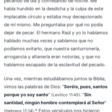
pecando de día y confesando de noche. Me
había hundido en la desdicha y la culpa de este
implacable círculo y estaba muy decepcionado
de mí mismo. Me preguntaba por qué no podía
dejar de pecar. El hermano Raúl y yo lo habíamos
hablado muchas veces y sabíamos que no
podíamos evitarlo, que nuestra santurronería,
arrogancia y altanería eran notorias, y que no
habíamos escapado de la esclavitud del pecado.
Una vez, mientras estudiábamos juntos la Biblia,
vimos las palabras de Dios: “
Seréis, pues, santos
porque yo soy santo
”
. “
Sin
(Levítico 11:45)
santidad, ningún hombre contemplará al Señor
”
.* Estos versículos nos hicieron
(Hebreos 12:14)