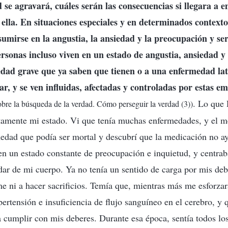
 se agravará, cuáles serán las consecuencias si llegara a e
ella. En situaciones especiales y en determinados contextos
sumirse en la angustia, la ansiedad y la preocupación y ser
ersonas incluso viven en un estado de angustia, ansiedad 
edad grave que ya saben que tienen o a una enfermedad la
ar, y se ven influidas, afectadas y controladas por estas e
. Lo que 
obre la búsqueda de la verdad. Cómo perseguir la verdad (3))
tamente mi estado. Vi que tenía muchas enfermedades, y el m
medad que podía ser mortal y descubrí que la medicación no 
en un estado constante de preocupación e inquietud, y centra
ar de mi cuerpo. Ya no tenía un sentido de carga por mis deb
me ni a hacer sacrificios. Temía que, mientras más me esforzar
ertensión e insuficiencia de flujo sanguíneo en el cerebro, y q
 cumplir con mis deberes. Durante esa época, sentía todos lo