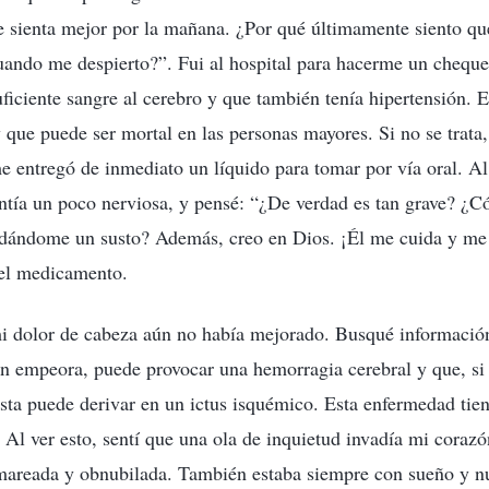
e sienta mejor por la mañana. ¿Por qué últimamente siento qu
ando me despierto?”. Fui al hospital para hacerme un cheque
ficiente sangre al cerebro y que también tenía hipertensión. E
ue puede ser mortal en las personas mayores. Si no se trata,
 entregó de inmediato un líquido para tomar por vía oral. Al
tía un poco nerviosa, y pensé: “¿De verdad es tan grave? ¿
 dándome un susto? Además, creo en Dios. ¡Él me cuida y me 
el medicamento.
i dolor de cabeza aún no había mejorado. Busqué información
ión empeora, puede provocar una hemorragia cerebral y que, si 
asta puede derivar en un ictus isquémico. Esta enfermedad tie
 Al ver esto, sentí que una ola de inquietud invadía mi coraz
mareada y obnubilada. También estaba siempre con sueño y nu