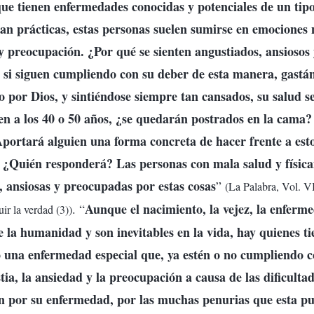
que tienen enfermedades conocidas y potenciales de un tipo
 tan prácticas, estas personas suelen sumirse en emociones 
y preocupación. ¿Por qué se sienten angustiados, ansioso
 si siguen cumpliendo con su deber de esta manera, gastá
ro por Dios, y sintiéndose siempre tan cansados, su salud s
 a los 40 o 50 años, ¿se quedarán postrados en la cama? 
portará alguien una forma concreta de hacer frente a es
 ¿Quién responderá? Las personas con mala salud y física
, ansiosas y preocupadas por estas cosas
”
(La Palabra, Vol. V
Aunque el nacimiento, la vejez, la enferm
. “
ir la verdad (3))
e la humanidad y son inevitables en la vida, hay quienes ti
 o una enfermedad especial que, ya estén o no cumpliendo c
tia, la ansiedad y la preocupación a causa de las dificultad
n por su enfermedad, por las muchas penurias que esta pu