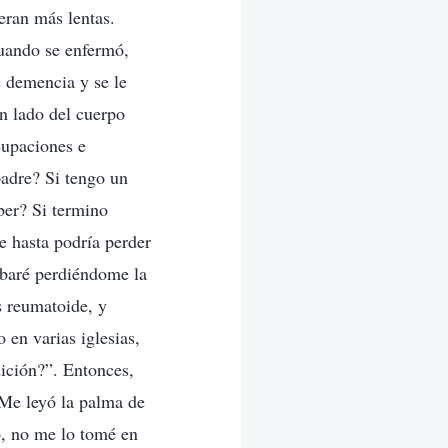
eran más lentas.
Cuando se enfermó,
 demencia y se le
n lado del cuerpo
cupaciones e
padre? Si tengo un
ber? Si termino
e hasta podría perder
abaré perdiéndome la
s reumatoide, y
 en varias iglesias,
ición?”. Entonces,
 Me leyó la palma de
o, no me lo tomé en