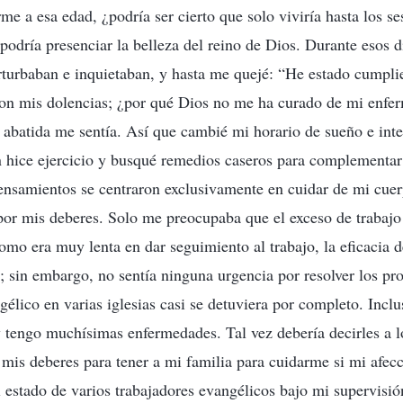
rme a esa edad, ¿podría ser cierto que solo viviría hasta los se
podría presenciar la belleza del reino de Dios. Durante esos d
turbaban e inquietaban, y hasta me quejé: “He estado cumpli
 con mis dolencias; ¿por qué Dios no me ha curado de mi enf
abatida me sentía. Así que cambié mi horario de sueño e inte
hice ejercicio y busqué remedios caseros para complementar 
nsamientos se centraron exclusivamente en cuidar de mi cuer
por mis deberes. Solo me preocupaba que el exceso de trabaj
omo era muy lenta en dar seguimiento al trabajo, la eficacia d
 sin embargo, no sentía ninguna urgencia por resolver los pro
gélico en varias iglesias casi se detuviera por completo. Incl
tengo muchísimas enfermedades. Tal vez debería decirles a l
 mis deberes para tener a mi familia para cuidarme si mi afe
 estado de varios trabajadores evangélicos bajo mi supervisió