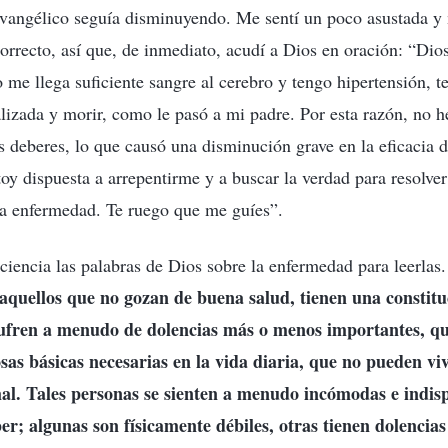
 evangélico seguía disminuyendo. Me sentí un poco asustada y
correcto, así que, de inmediato, acudí a Dios en oración: “Di
 me llega suficiente sangre al cerebro y tengo hipertensión, t
alizada y morir, como le pasó a mi padre. Por esta razón, no 
s deberes, lo que causó una disminución grave en la eficacia d
toy dispuesta a arrepentirme y a buscar la verdad para resolv
la enfermedad. Te ruego que me guíes”.
iencia las palabras de Dios sobre la enfermedad para leerlas.
aquellos que no gozan de buena salud, tienen una constituc
sufren a menudo de dolencias más o menos importantes, qu
sas básicas necesarias en la vida diaria, que no pueden viv
al. Tales personas se sienten a menudo incómodas e indis
r; algunas son físicamente débiles, otras tienen dolencias 