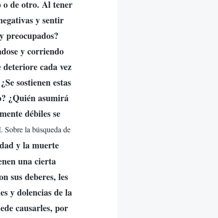
 o de otro. Al tener
negativas y sentir
s y preocupados?
ndose y corriendo
e deteriore cada vez
¿Se sostienen estas
to? ¿Quién asumirá
mente débiles se
I. Sobre la búsqueda de
edad y la muerte
enen una cierta
on sus deberes, les
es y dolencias de la
ede causarles, por