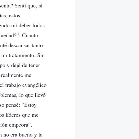
senta? Sentí que, si
ías, estos
endo mi deber todos
ermedad?”. Cuanto
nté descansar tanto
mi tratamiento. Sin
po y dejé de tener
o realmente me
el trabajo evangélico
blemas, lo que llevó
uso pensé: “Estoy
os líderes que me
cción empeora”.
n no era bueno y la