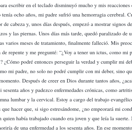
ara escribir en el teclado disminuyó mucho y mis reacciones 
 tenía ocho años, mi padre sufrió una hemorragia cerebral. 
r de cabeza y, unos días después, empezó a mostrar signos de
zos y las piernas. Unos días más tarde, quedó paralizado de u
ras varios meses de tratamiento, finalmente falleció. Mis preo
n de repente y me pregunté: “¿Voy a tener un ictus, como mi 
in? ¿Cómo podré entonces perseguir la verdad y cumplir mi de
mo mi padre, no solo no podré cumplir con mi deber, sino qu
 momento. Después de creer en Dios durante tantos años, ¿ac
i sesenta años y padezco enfermedades crónicas, como artriti
mna lumbar y la cervical. Estoy a cargo del trabajo evangélico
s que hacer que, si sigo estresándome, ¿no empeorará mi cond
n quien había trabajado cuando era joven y que leía la suerte.
moriría de una enfermedad a los sesenta años. En ese moment