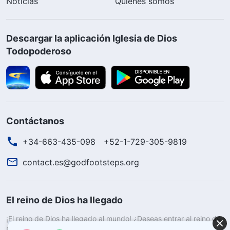
Noticias
Quiénes somos
Descargar la aplicación Iglesia de Dios
Todopoderoso
Contáctanos
+34-663-435-098
+52-1-729-305-9819
contact.es@godfootsteps.org
El reino de Dios ha llegado
¡El reino de Dios ha llegado al mundo! ¿Deseas entrar al reino de
Dios?
Saber más