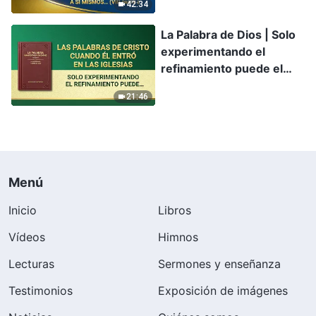
42:34
propios intereses y
ambiciones; nunca
La Palabra de Dios | Solo
consideran los intereses
experimentando el
de la casa de Dios, e
refinamiento puede el
incluso los venden y los
hombre poseer el
intercambian por gloria
21:46
verdadero amor
personal (VII) Parte 2
Menú
Inicio
Libros
Vídeos
Himnos
Lecturas
Sermones y enseñanza
Testimonios
Exposición de imágenes