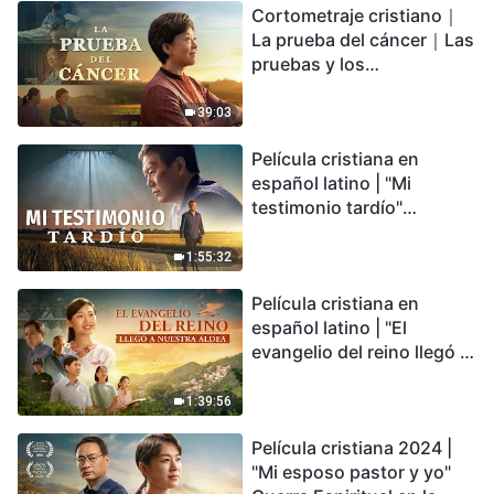
Cortometraje cristiano｜
encontrarás refugio?
La prueba del cáncer｜Las
pruebas y los
refinamientos son
bendiciones de Dios
39:03
Película cristiana en
español latino | "Mi
testimonio tardío"
Testimonio de
arrepentimiento
1:55:32
profundamente
Película cristiana en
conmovedor
español latino | "El
evangelio del reino llegó a
nuestra aldea"
1:39:56
Película cristiana 2024 |
"Mi esposo pastor y yo"