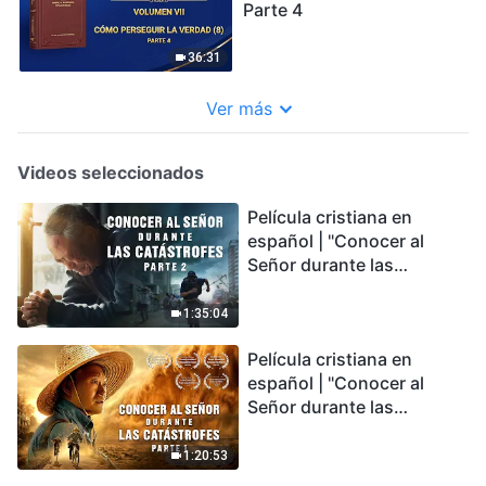
Parte 4
36:31
Ver más
Videos seleccionados
Película cristiana en
español | "Conocer al
Señor durante las
catástrofes" (Parte 2) La
Tierra se enfrenta a una
1:35:04
extinción masiva. ¿Cómo
Película cristiana en
podemos sobrevivir?
español | "Conocer al
Señor durante las
catástrofes" (Parte 1) El
desastre del fin es
1:20:53
irreversible, ¿dónde