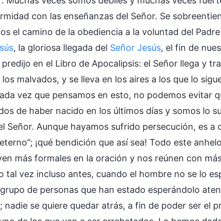
r. Muchas veces somos débiles y muchas veces fuert
rmidad con las enseñanzas del Señor. Se sobreentie
s el camino de la obediencia a la voluntad del Padre 
sús
, la gloriosa llegada del
Señor Jesús
, el fin de nue
 predijo en el Libro de Apocalipsis: el Señor llega y 
 los malvados, y se lleva en los aires a los que lo s
Cada vez que pensamos en esto, no podemos evitar 
dos de haber nacido en los últimos días y somos lo s
el Señor. Aunque hayamos sufrido persecución, es a 
 eterno”; ¡qué bendición que así sea! Todo este anhel
ven más formales en la oración y nos reúnen con más f
 tal vez incluso antes, cuando el hombre no se lo esp
 grupo de personas que han estado esperándolo ate
 nadie se quiere quedar atrás, a fin de poder ser el 