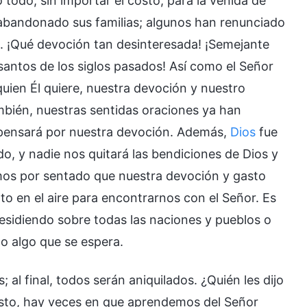
todo, sin importar el costo, para la venida de
abandonado sus familias; algunos han renunciado
. ¡Qué devoción tan desinteresada! ¡Semejante
 santos de los siglos pasados! Así como el Señor
quien Él quiere, nuestra devoción y nuestro
mbién, nuestras sentidas oraciones ya han
mpensará por nuestra devoción. Además,
Dios
fue
o, y nadie nos quitará las bendiciones de Dios y
os por sentado que nuestra devoción y gasto
 en el aire para encontrarnos con el Señor. Es
residiendo sobre todas las naciones y pueblos o
 algo que se espera.
al final, todos serán aniquilados. ¿Quién les dijo
esto, hay veces en que aprendemos del Señor