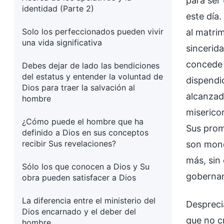
para ser
identidad (Parte 2)
este día
Solo los perfeccionados pueden vivir
al matri
una vida significativa
sincerida
concede g
Debes dejar de lado las bendiciones
del estatus y entender la voluntad de
dispendi
Dios para traer la salvación al
alcanzad
hombre
miserico
¿Cómo puede el hombre que ha
Sus prom
definido a Dios en sus conceptos
recibir Sus revelaciones?
son mone
más, sin
Sólo los que conocen a Dios y Su
gobernan
obra pueden satisfacer a Dios
La diferencia entre el ministerio del
Desprecia
Dios encarnado y el deber del
que no c
hombre