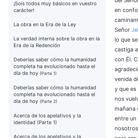
del Seño
¡Sois todos muy básicos en vuestro
en confo
carácter!
caminamo
La obra en la Era de la Ley
Señor
Je
La verdad interna sobre la obra en la
lo que se
Era de la Redención
castiga a
con Él. 
Deberías saber cómo la humanidad
completa ha evolucionado hasta el
agradeci
día de hoy
(Parte 1)
venida d
Deberías saber cómo la humanidad
y que es
completa ha evolucionado hasta el
nos vuel
día de hoy
(Parte 2)
mañana o
Acerca de los apelativos y la
entre un
identidad (Parte 1)
nosotros;
Acerca de los apelativos y la