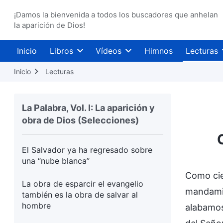
Lo que significa ser una persona
¡Damos la bienvenida a todos los buscadores que anhelan
la aparición de Dios!
verdadera
¿Qué sabes de la fe?
Inicio
Libros
Vídeos
Himnos
Lecturas
Cuando las hojas caídas regresen a
Inicio
Lecturas
sus raíces, lamentarás todo el mal
que has hecho
La Palabra, Vol. I: La aparición y
Nadie que sea de la carne puede
obra de Dios (Selecciones)
escapar del día de la ira
El Salvador ya ha regresado sobre
una “nube blanca”
Como cie
La obra de esparcir el evangelio
mandamie
también es la obra de salvar al
hombre
alabamos