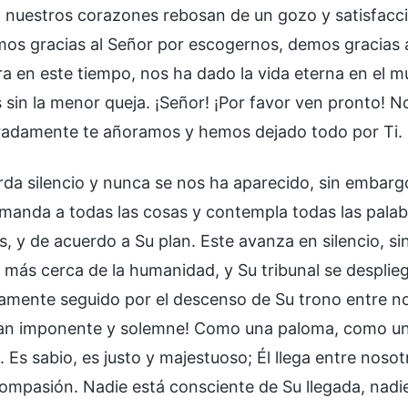
, nuestros corazones rebosan de un gozo y satisfacc
mos gracias al Señor por escogernos, demos gracias a
 en este tiempo, nos ha dado la vida eterna en el mun
 sin la menor queja. ¡Señor! ¡Por favor ven pronto! 
adamente te añoramos y hemos dejado todo por Ti.
rda silencio y nunca se nos ha aparecido, sin embarg
y manda a todas las cosas y contempla todas las pala
s, y de acuerdo a Su plan. Este avanza en silencio, s
más cerca de la humanidad, y Su tribunal se despliega
amente seguido por el descenso de Su trono entre no
an imponente y solemne! Como una paloma, como un le
 Es sabio, es justo y majestuoso; Él llega entre nosot
ompasión. Nadie está consciente de Su llegada, nadie