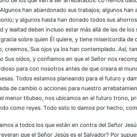
 uno de los que van a ser arrebatados. Lo hemos dado 
. Algunos han abandonado sus trabajos; algunos han 
monio; y algunos hasta han donado todos sus ahorros
d y lealtad deben incluso estar más allá de las de los
racia sobre quien Él quiere, y tiene misericordia de 
o, creemos, Sus ojos ya los han contemplado. Así, ta
o Sus oídos, y confiamos en que el Señor nos reco
rdioso para con nosotros antes de que creara el mund
esas. Todos estamos planeando para el futuro y dam
da de cambio o acciones para nuestro arrebatamiento
 el menor titubeo, nos ubicamos en el futuro trono, p
do como reyes. Todo esto lo damos por hecho, como
mos a todos los que están en contra del Señor Jesús; 
reyeran que el Señor Jesús es el Salvador? Por supu