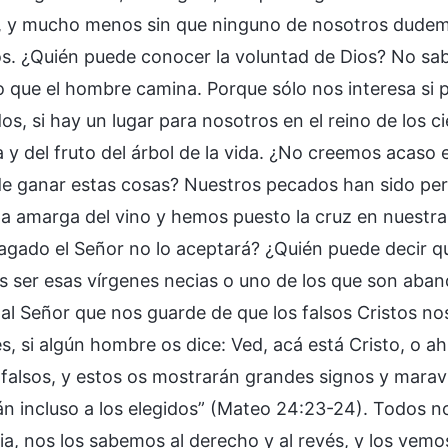
, y mucho menos sin que ninguno de nosotros dudemo
s. ¿Quién puede conocer la voluntad de Dios? No sab
o que el hombre camina. Porque sólo nos interesa si
s, si hay un lugar para nosotros en el reino de los ci
a y del fruto del árbol de la vida. ¿No creemos acaso
de ganar estas cosas? Nuestros pecados han sido p
pa amarga del vino y hemos puesto la cruz en nuestra
gado el Señor no lo aceptará? ¿Quién puede decir q
 ser esas vírgenes necias o uno de los que son aba
al Señor que nos guarde de que los falsos Cristos nos
, si algún hombre os dice: Ved, acá está Cristo, o ah
falsos, y estos os mostrarán grandes signos y maravil
n incluso a los elegidos” (Mateo 24:23-24). Todos 
blia, nos los sabemos al derecho y al revés, y los ve