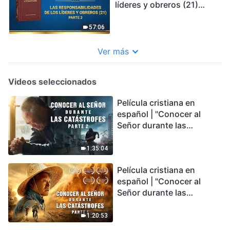
líderes y obreros (21)
Parte 2
57:06
Ver más
Videos seleccionados
Película cristiana en
español | "Conocer al
Señor durante las
catástrofes" (Parte 2) La
Tierra se enfrenta a una
1:35:04
extinción masiva. ¿Cómo
Película cristiana en
podemos sobrevivir?
español | "Conocer al
Señor durante las
catástrofes" (Parte 1) El
desastre del fin es
1:20:53
irreversible, ¿dónde