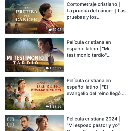
Cortometraje cristiano｜
encontrarás refugio?
La prueba del cáncer｜Las
pruebas y los
refinamientos son
bendiciones de Dios
39:03
Película cristiana en
español latino | "Mi
testimonio tardío"
Testimonio de
arrepentimiento
1:55:32
profundamente
Película cristiana en
conmovedor
español latino | "El
evangelio del reino llegó a
nuestra aldea"
1:39:56
Película cristiana 2024 |
"Mi esposo pastor y yo"