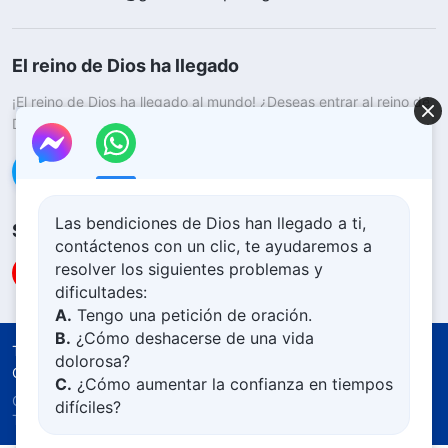
El reino de Dios ha llegado
¡El reino de Dios ha llegado al mundo! ¿Deseas entrar al reino de
Dios?
Saber más
Conéctate con nosotros en Messenger
Las bendiciones de Dios han llegado a ti,
Síguenos
contáctenos con un clic, te ayudaremos a
resolver los siguientes problemas y
dificultades:
A.
Tengo una petición de oración.
B.
¿Cómo deshacerse de una vida
Términos de uso
Política de privacidad
dolorosa?
Créditos
Política De Cookies
C.
¿Cómo aumentar la confianza en tiempos
Copyright © 2026
Iglesia de Dios Todopoderoso.
difíciles?
Todos los derechos reservados.
D.
Aprender la Palabra de Dios y acercarse