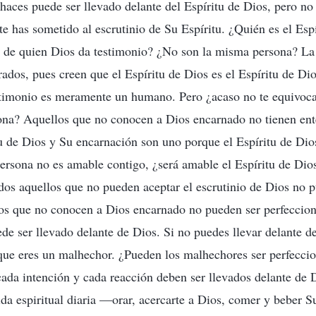
 haces puede ser llevado delante del Espíritu de Dios, pero no
te has sometido al escrutinio de Su Espíritu. ¿Quién es el Esp
a de quien Dios da testimonio? ¿No son la misma persona? La
ados, pues creen que el Espíritu de Dios es el Espíritu de Di
stimonio es meramente un humano. Pero ¿acaso no te equivoc
sona? Aquellos que no conocen a Dios encarnado no tienen en
itu de Dios y Su encarnación son uno porque el Espíritu de Dio
 persona no es amable contigo, ¿será amable el Espíritu de Dio
os aquellos que no pueden aceptar el escrutinio de Dios no p
los que no conocen a Dios encarnado no pueden ser perfeccion
ede ser llevado delante de Dios. Si no puedes llevar delante d
 que eres un malhechor. ¿Pueden los malhechores ser perfecci
cada intención y cada reacción deben ser llevados delante de D
ida espiritual diaria —orar, acercarte a Dios, comer y beber S