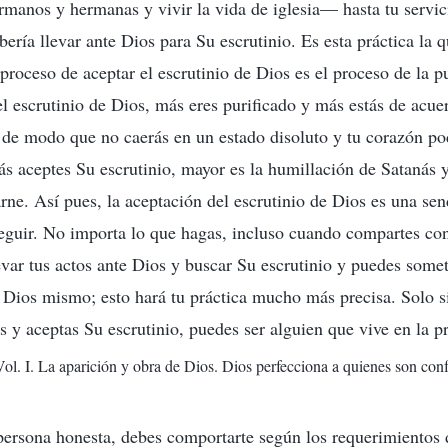
rmanos y hermanas y vivir la vida de iglesia— hasta tu servi
ería llevar ante Dios para Su escrutinio. Es esta práctica la 
 proceso de aceptar el escrutinio de Dios es el proceso de la p
l escrutinio de Dios, más eres purificado y más estás de acue
 de modo que no caerás en un estado disoluto y tu corazón po
s aceptes Su escrutinio, mayor es la humillación de Satanás 
arne. Así pues, la aceptación del escrutinio de Dios es una se
eguir. No importa lo que hagas, incluso cuando compartes co
var tus actos ante Dios y buscar Su escrutinio y puedes somet
Dios mismo; esto hará tu práctica mucho más precisa. Solo si
s y aceptas Su escrutinio, puedes ser alguien que vive en la p
Vol. I. La aparición y obra de Dios. Dios perfecciona a quienes son con
persona honesta, debes comportarte según los requerimientos 