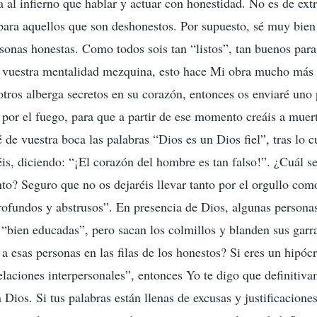
da al infierno que hablar y actuar con honestidad. No es de ex
 para aquellos que son deshonestos. Por supuesto, sé muy bien 
rsonas honestas. Como todos sois tan “listos”, tan buenos para
n vuestra mentalidad mezquina, esto hace Mi obra mucho más
tros alberga secretos en su corazón, entonces os enviaré uno 
” por el fuego, para que a partir de ese momento creáis a muer
 de vuestra boca las palabras “Dios es un Dios fiel”, tras lo c
is, diciendo: “¡El corazón del hombre es tan falso!”. ¿Cuál se
o? Seguro que no os dejaréis llevar tanto por el orgullo co
rofundos y abstrusos”. En presencia de Dios, algunas persona
 “bien educadas”, pero sacan los colmillos y blanden sus garr
 a esas personas en las filas de los honestos? Si eres un hipócr
relaciones interpersonales”, entonces Yo te digo que definitiv
 Dios. Si tus palabras están llenas de excusas y justificacione