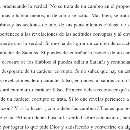
e practicando la verdad. No se trata de un cambio en el prop
r más o hablar menos, ni de cómo se actúa. Más bien, se trata
labras y las acciones de uno, de sus pensamientos e ideas, de 
ertenece a las revelaciones de las actitudes corruptas y al er
cuerde con la verdad. Si uno ha de lograr un cambio de caráct
carácter de Satanás. Si puedes desentrañar la esencia de un car
 el rostro de los diablos; si puedes odiar a Satanás y renunciar
l despojarte de tu carácter corrupto. Si no sabes que hay un es
las revelaciones de un carácter falso, entonces no sabrás cómo 
ostará cambiar tu carácter falso. Primero debes reconocer qué 
 de un carácter corrupto se trata. Si lo que revelas pertenece a
orazón? Y, si lo haces, ¿cómo deberías cambiar? Tienes que po
e vista. Primero debes buscar la verdad sobre este asunto, para
 por lograr lo que pide Dios y satisfacerlo y convertirte en al