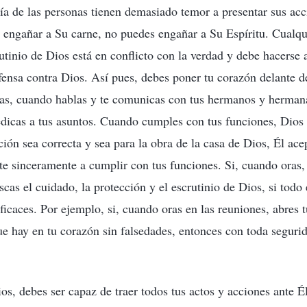
ía de las personas tienen demasiado temor a presentar sus acc
 engañar a Su carne, no puedes engañar a Su Espíritu. Cualqu
rutinio de Dios está en conflicto con la verdad y debe hacerse 
fensa contra Dios. Así pues, debes poner tu corazón delante d
s, cuando hablas y te comunicas con tus hermanos y hermana
edicas a tus asuntos. Cuando cumples con tus funciones, Dios 
ión sea correcta y sea para la obra de la casa de Dios, Él ace
te sinceramente a cumplir con tus funciones. Si, cuando oras,
as el cuidado, la protección y el escrutinio de Dios, si todo 
ficaces. Por ejemplo, si, cuando oras en las reuniones, abres 
que hay en tu corazón sin falsedades, entonces con toda seguri
s, debes ser capaz de traer todos tus actos y acciones ante É