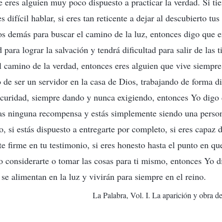
 eres alguien muy poco dispuesto a practicar la verdad. Si t
s difícil hablar, si eres tan reticente a dejar al descubierto tu
os demás para buscar el camino de la luz, entonces digo que e
 para lograr la salvación y tendrá dificultad para salir de las t
l camino de la verdad, entonces eres alguien que vive siempre 
 de ser un servidor en la casa de Dios, trabajando de forma di
curidad, siempre dando y nunca exigiendo, entonces Yo digo 
as ninguna recompensa y estás simplemente siendo una person
o, si estás dispuesto a entregarte por completo, si eres capaz d
e firme en tu testimonio, si eres honesto hasta el punto en qu
no considerarte o tomar las cosas para ti mismo, entonces Yo d
se alimentan en la luz y vivirán para siempre en el reino.
La Palabra, Vol. I. La aparición y obra d