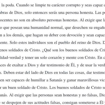
 y la poda. Cuando se limpie tu carácter corrupto y seas capaz 
labras de Dios, solo entonces serás una persona honesta. Las 
nocentes no son en absoluto personas honestas. Al exigir que l
ndo que posean una humanidad normal, que desechen su engaño 
n a los demás, que hagan su deber con devoción y sean capac
ente. Solo estos individuos son el pueblo del reino de Dios. D
enos soldados de Cristo. ¿Qué son los buenos soldados de Cr
lidad-verdad y tener un solo corazón y mente con Cristo. En
ces de exaltar a Dios y dar testimonio de Él, y de usar la verd
. Deben estar del lado de Dios en todas las cosas, dar testimo
en ser capaces de humillar a Satanás y ganar maravillosas vic
ser un buen soldado de Cristo. Los buenos soldados de Cristo 
anás. Al exigir que las personas sean honestas y no falsas, Di
 se despojen de sus actitudes falsas, consigan someterse a Él 