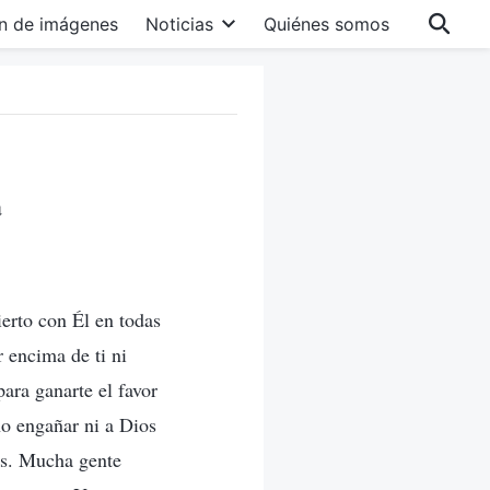
n de imágenes
Noticias
Quiénes somos
a
ierto con Él en todas
r encima de ti ni
ara ganarte el favor
no engañar ni a Dios
os. Mucha gente