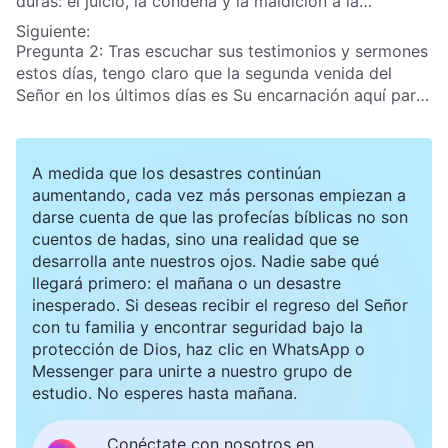
duras: el juicio, la condena y la maldición a la
humanidad. En mi opinión, si Dios juzga y maldice a
Siguiente:
las personas, ¿no las condenará y castigará? ¿Cómo
Pregunta 2: Tras escuchar sus testimonios y sermones
puede afirmarse que esta clase de juicio es para
estos días, tengo claro que la segunda venida del
purificar y salvar a la humanidad?
Señor en los últimos días es Su encarnación aquí para
realizar la obra del juicio. Pero no comprendemos la
verdad de la encarnación, por lo que al Gobierno del
PCCh y a los pastores y ancianos del mundo religioso
A medida que los desastres continúan
les resulta fácil engañarnos mediante rumores y
aumentando, cada vez más personas empiezan a
falsedades. Esto nos lleva a considerar a Dios
darse cuenta de que las profecías bíblicas no son
encarnado como un simple hombre e incluso a
cuentos de hadas, sino una realidad que se
oponernos a Él y a blasfemar contra Él. Así pues,
desarrolla ante nuestros ojos. Nadie sabe qué
quiero preguntarles por la verdad de la encarnación.
llegará primero: el mañana o un desastre
¿Qué es la encarnación? ¿Qué diferencia hay entre
inesperado. Si deseas recibir el regreso del Señor
Cristo encarnado y los profetas y apóstoles utilizados
con tu familia y encontrar seguridad bajo la
por Dios?
protección de Dios, haz clic en WhatsApp o
Messenger para unirte a nuestro grupo de
estudio. No esperes hasta mañana.
Conéctate con nosotros en