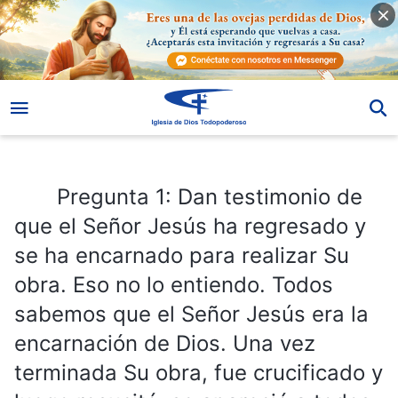
Pregunta 1: Dan testimonio de que el Señor Jesús ha regresado y se ha encarnado para realizar Su obra. Eso no lo entiendo. Todos sabemos que el Señor Jesús era la encarnación de Dios. Una vez terminada Su obra, fue crucificado y luego resucitó, se apareció a todos Sus discípulos y ascendió a los cielos en Su glorioso cuerpo espiritual. Como dice la Biblia: “Varones galileos, ¿por qué estáis mirando al cielo? Este mismo Jesús, que ha sido tomado de vosotros al cielo, vendrá de la misma manera, tal como le habéis visto ir al cielo”
Pregunta 1: Dan testimonio de
que el Señor Jesús ha regresado y
se ha encarnado para realizar Su
obra. Eso no lo entiendo. Todos
sabemos que el Señor Jesús era la
encarnación de Dios. Una vez
terminada Su obra, fue crucificado y