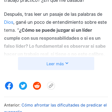
trabajo práctico? ¿En qué me basaba?
Después, tras leer un pasaje de las palabras de
Dios
, gané un poco de entendimiento sobre este
tema. “
¿Cómo se puede juzgar si un líder
cumple con sus responsabilidades o si es un
falso líder? Lo fundamental es observar si sabe
hacer un trabajo real, si tiene o no este calibre.
En segundo lugar, hay que ver si de verdad hace
Leer más
trabajo real. Ignora lo que dicen sus bocas y el
tipo de comprensión de la verdad que tienen;
cuando hacen un trabajo superficial, no te
centres en si tienen calibre, si tienen talento y
dones, si hacen bien este trabajo o no; estas
Anterior:
Cómo afrontar las dificultades de predicar el
cosas no son importantes. Lo fundamental es si
evangelio