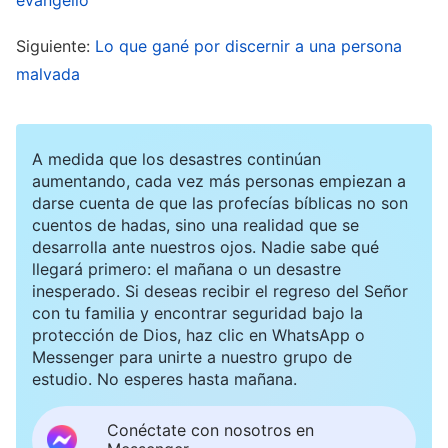
son capaces de llevar a cabo correctamente el
Siguiente:
Lo que gané por discernir a una persona
trabajo más fundamental de la
iglesia
, si son
malvada
capaces de resolver problemas utilizando la
verdad, si pueden conducir a la gente a la
realidad de la verdad. Este trabajo es el más
A medida que los desastres continúan
aumentando, cada vez más personas empiezan a
crucial y esencial. Si son incapaces de hacer
darse cuenta de que las profecías bíblicas no son
este trabajo real, no importa lo bueno que sea
cuentos de hadas, sino una realidad que se
desarrolla ante nuestros ojos. Nadie sabe qué
su calibre, el talento que tengan, lo capaces que
llegará primero: el mañana o un desastre
sean de soportar las dificultades y pagar un
inesperado. Si deseas recibir el regreso del Señor
precio, no dejan de ser falsos líderes. Algunas
con tu familia y encontrar seguridad bajo la
protección de Dios, haz clic en WhatsApp o
personas dicen: ‘Olvida que no han hecho
Messenger para unirte a nuestro grupo de
ningún trabajo real. Tienen un buen calibre y
estudio. No esperes hasta mañana.
son capaces. Entrénalos durante un tiempo y
Conéctate con nosotros en
seguro que son capaces de hacer un trabajo