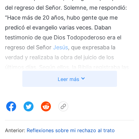
del regreso del Señor. Solemne, me respondió:
“Hace más de 20 años, hubo gente que me
predicó el evangelio varias veces. Daban
testimonio de que Dios Todopoderoso era el
regreso del Señor
Jesús
, que expresaba la
verdad y realizaba la obra del juicio de los
últimos días. Según ellos, la Biblia registraba las
palabras y obras anteriores de Dios; ahora había
Leer más
regresado el
Señor Jesús
, había expresado
nuevas palabras, y solo si yo leía las nuevas
palabras de Dios Todopoderoso y las aceptaba
sinceramente podría comprender la verdad y ser
salvado por Dios. Al oír aquello, yo no lo podía
Anterior:
Reflexiones sobre mi rechazo al trato
admitir. Pablo lo dijo muy claro: ‘Toda Escritura