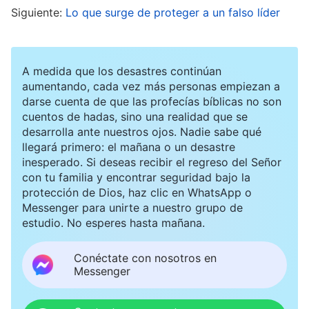
Siguiente:
Lo que surge de proteger a un falso líder
es inspirada por Dios’
. Es decir, la
(2 Timoteo 3:16)
Biblia es la palabra de Dios, el canon cristiano,
cosa innegable. El cielo y la tierra pasarán; las
A medida que los desastres continúan
palabras de Dios perdurarán. Así pues, los
aumentando, cada vez más personas empiezan a
darse cuenta de que las profecías bíblicas no son
creyentes en todo momento deben leer la Biblia
cuentos de hadas, sino una realidad que se
y acatarla. Convencido de que se equivocaban,
desarrolla ante nuestros ojos. Nadie sabe qué
llegará primero: el mañana o un desastre
no quería que me enseñaran más cosas”. Le
inesperado. Si deseas recibir el regreso del Señor
repliqué: “Pastor Cao, puedo entender por qué
con tu familia y encontrar seguridad bajo la
protección de Dios, haz clic en WhatsApp o
pensabas así. La mayoría de la gente en el
Messenger para unirte a nuestro grupo de
mundo religioso había concluido que las palabras
estudio. No esperes hasta mañana.
de la Biblia eran de Dios por lo que dijo Pablo,
Conéctate con nosotros en
pero ¿de verdad coincide esta afirmación con la
Messenger
realidad?”. El pastor Cao contestó: “Claro que sí”.
Le señalé: “En cuanto a si la Biblia entera es o no