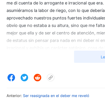
me di cuenta de lo arrogante e irracional que era.
asumiéramos la labor de riego, con lo que deber
aprovechado nuestros puntos fuertes individuales
obvio que no estaba a su altura, sino que me falt
mejor que ella y de ser el centro de atención, mi
de estatus sin pensar para nada en mi deber ni en 
irracional y exhibía un carácter satánico, cosa d
Le
Después, oré a Dios para pedirle que me guiara pa
Luego, cuando ella enseñaba la verdad con más c
de orar y renunciar a mí misma. Al practicar así
tenía auténtico entendimiento de mi naturaleza y
En las reuniones que Chen Xi y yo celebrábamos 
Anterior:
Ser reasignada en el deber me reveló
mayor parte del tiempo, mientras que yo solo añad