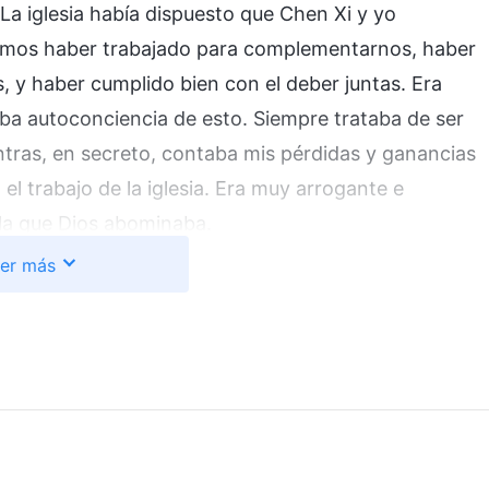
 La iglesia había dispuesto que Chen Xi y yo
íamos haber trabajado para complementarnos, haber
, y haber cumplido bien con el deber juntas. Era
aba autoconciencia de esto. Siempre trataba de ser
entras, en secreto, contaba mis pérdidas y ganancias
el trabajo de la iglesia. Era muy arrogante e
e la que Dios abominaba.
er más
ra corregir mi actitud y colaborar bien con Chen Xi.
laridad que yo y yo era competitiva, me aseguraba
, mi estado fue mejorando. Sin embargo, como no
 esencia, poco después resurgió el mismo problema.
para algunos hermanos y hermanas, ella enseñaba la
ía algo por aquí y por allá. Una o dos veces, bien;