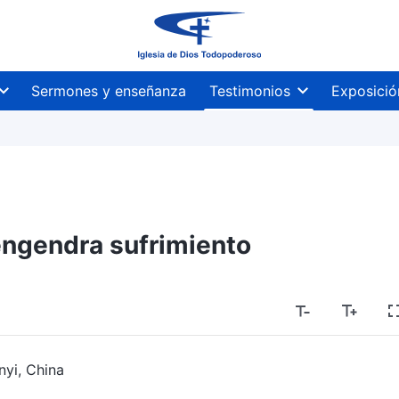
Sermones y enseñanza
Testimonios
Exposició
ngendra sufrimiento
nyi, China