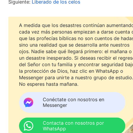
pero, conforme avanzaban las cosas, me sentía in
Siguiente:
Liberado de los celos
papel iba a ser siempre secundario? Descontenta p
enseñaba la verdad ni resolvía problemas mejor q
A medida que los desastres continúan aumentando
seguimiento de las tareas para que el trabajo de 
cada vez más personas empiezan a darse cuenta 
que las profecías bíblicas no son cuentos de hada
capacidad. Así, cuando algo requería seguimiento
sino una realidad que se desarrolla ante nuestros
a ser ligeramente mejor que ella en este sentido 
ojos. Nadie sabe qué llegará primero: el mañana o
un desastre inesperado. Si deseas recibir el regre
después de todo, ¡no era peor que ella! Desde en
del Señor con tu familia y encontrar seguridad baj
enseñanza y resolución de problemas. Una vez, e
la protección de Dios, haz clic en WhatsApp o
tenerla a ella siempre por delante, me puse a a
Messenger para unirte a nuestro grupo de estudio
No esperes hasta mañana.
obstante, mi intención no era correcta y me apre
consecuencia, enseñé mucho sin solucionar nada
Conéctate con nosotros en
Messenger
incorrecto y hablaron conmigo para que no compi
estatus, pues eso afectaría a nuestra eficacia. 
Contacta con nosotros por
me señalaran esto. Y, como yo había consumido 
WhatsApp