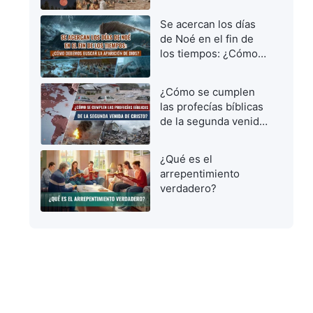
vírgenes prudentes
para dar la bienvenida
Se acercan los días
al Señor
de Noé en el fin de
los tiempos: ¿Cómo
debemos buscar la
aparición de Dios?
¿Cómo se cumplen
las profecías bíblicas
de la segunda venida
de Cristo?
¿Qué es el
arrepentimiento
verdadero?