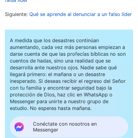
corrupto.
Siguiente:
Qué se aprende al denunciar a un falso líder
Un día, durante una conversación sobre
nuestros estados, Liu Xuan mencionó que nos
A medida que los desastres continúan
faltaba una comunicación genuina. Señaló que
aumentando, cada vez más personas empiezan a
darse cuenta de que las profecías bíblicas no son
yo tendía a ser complaciente, y dijo que casi
cuentos de hadas, sino una realidad que se
nunca le mencionaba sus problemas, incluso
desarrolla ante nuestros ojos. Nadie sabe qué
cuando los veía. Dijo que ella también necesitaba
llegará primero: el mañana o un desastre
inesperado. Si deseas recibir el regreso del Señor
que los demás la corrigieran y la ayudaran, y,
con tu familia y encontrar seguridad bajo la
mientras hablaba, lloraba compungida. Al
protección de Dios, haz clic en WhatsApp o
Messenger para unirte a nuestro grupo de
escuchar las palabras de Liu Xuan, sentí un gran
estudio. No esperes hasta mañana.
autorreproche y dolor. Resultó que me veía
como una persona muy complaciente, y no se
Conéctate con nosotros en
Messenger
resistía tanto a la verdad como yo creía. ¿Por