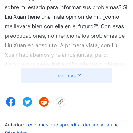
sobre mi estado para informar sus problemas? Si
Liu Xuan tiene una mala opinión de mí, ¿cómo
me llevaré bien con ella en el futuro?”. Con esas
preocupaciones, no mencioné los problemas de
Liu Xuan en absoluto. A primera vista, con Liu
Xuan hablábamos y reíamos juntas, pero,
siempre que necesitaba señalarle sus problemas,
anticipaba constantemente cómo respondería.
Leer más
Incluso cuando veía claramente sus problemas,
no me atrevía a hablar honestamente. ¡Eso era
lamentable y agobiante! En ese período, a
menudo oraba a
Dios
, y le pedía Su
esclarecimiento y guía para comprenderme a mí
Anterior:
Lecciones que aprendí al denunciar a una
misma y liberarme de las ataduras de mi carácter
falsa líder