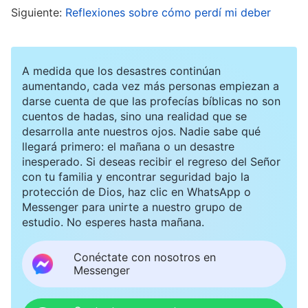
Siguiente:
Reflexiones sobre cómo perdí mi deber
Un día, se me acercó la líder y me puso en
evidencia por hacer las cosas para salir del paso
A medida que los desastres continúan
y portarme astuta en mis deberes, y me dijo que,
aumentando, cada vez más personas empiezan a
de no cambiar la situación, me destituirían.
darse cuenta de que las profecías bíblicas no son
cuentos de hadas, sino una realidad que se
Cuando mi líder me comentó aquello, aunque
desarrolla ante nuestros ojos. Nadie sabe qué
admití que estaba saliendo del paso en mis
llegará primero: el mañana o un desastre
inesperado. Si deseas recibir el regreso del Señor
deberes, no sentí arrepentimiento alguno. Al
con tu familia y encontrar seguridad bajo la
pensar en las dificultades y los problemas que
protección de Dios, haz clic en WhatsApp o
Messenger para unirte a nuestro grupo de
tendría que afrontar en los estudios futuros, ya
estudio. No esperes hasta mañana.
no tuve ganas de ser responsable de organizar el
estudio de todo el mundo, lo que me harías las
Conéctate con nosotros en
Messenger
cosas más fáciles. Al día siguiente, fui con mi
líder y le dije: “¿Podrías designar a otro para que