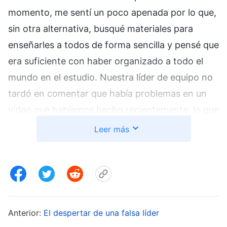
momento, me sentí un poco apenada por lo que,
sin otra alternativa, busqué materiales para
enseñarles a todos de forma sencilla y pensé que
era suficiente con haber organizado a todo el
mundo en el estudio. Nuestra líder de equipo no
tardó en comentar que había problemas en un
vídeo que habíamos hecho recientemente, lo que
demoró el progreso de nuestro trabajo. Al oírlo,
Leer más
no recapacité ni traté de comprenderme a mí
misma y me pareció que este deber no solo
requería sufrir y pagar un precio, sino también
responsabilidad si las cosas iban mal, y suponía
mucho trabajo a cambio de pocos resultados,
Anterior:
El despertar de una falsa líder
por lo que deseé todavía menos este deber.