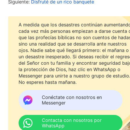
y compañeros de trabajo, yo nunca discutía las c
Siguiente:
Disfruté de un rico banquete
tomado en cuenta; realmente tenía el reinado de 
especialmente de pararme en el púlpito, y de hab
A medida que los desastres continúan aumentando
mundo me miraba con admiración, ese sentimien
cada vez más personas empiezan a darse cuenta 
que las profecías bíblicas no son cuentos de hada
hacía olvidarme de todo. Lo sentía particularmente
sino una realidad que se desarrolla ante nuestros
Evangelio de Juan: “Porque aquel a quien Dios ha 
ojos. Nadie sabe qué llegará primero: el mañana o
un desastre inesperado. Si deseas recibir el regre
Espíritu sin medida”. Realmente me deleitaba en 
del Señor con tu familia y encontrar seguridad baj
por Dios, que Dios me había conferido el Espíritu
la protección de Dios, haz clic en WhatsApp o
través de mí. Yo creía que, porque podía interpre
Messenger para unirte a nuestro grupo de estudio
No esperes hasta mañana.
otros no podían, que yo podía ver connotaciones
cada vez más inmerso en el placer que me provoc
Conéctate con nosotros en
Messenger
yo era sólo una creación, de que yo era simplemen
A medida que la iglesia continuaba creciendo, mi 
Contacta con nosotros por
WhatsApp
perseguido por la policía por participar en activi