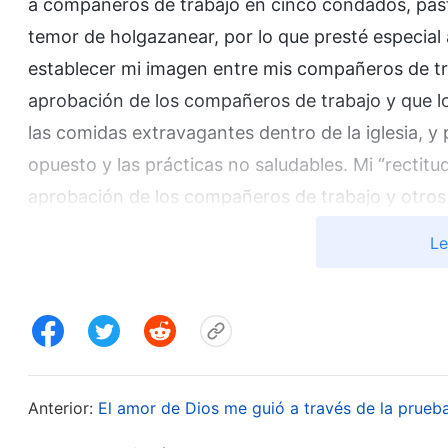
a compañeros de trabajo en cinco condados, pas
temor de holgazanear, por lo que presté especial
establecer mi imagen entre mis compañeros de t
aprobación de los compañeros de trabajo y que 
las comidas extravagantes dentro de la iglesia, 
opuesto y las prácticas no saludables. Mi “rectitu
aprobación de los compañeros de trabajo y otro
también creció y se volvió más incontrolable. En
Le
comunes de la Biblia de punta a cabo y, cuando me 
un nivel inferior y compañeros de trabajo y les pre
simplemente basándome en los números del capít
admiraban de verdad, así que siempre tenía la últ
Siempre pensaba que lo que yo decía era lo corre
Anterior:
El amor de Dios me guió a través de la prueb
la gestión de la iglesia, la separación de las igles