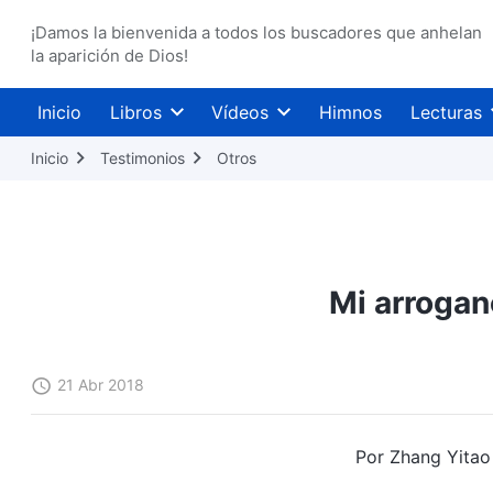
¡Damos la bienvenida a todos los buscadores que anhelan
la aparición de Dios!
Inicio
Libros
Vídeos
Himnos
Lecturas
Inicio
Testimonios
Otros
Mi arrogan
21 Abr 2018
Por Zhang Yitao