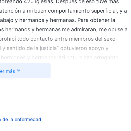
toreando 420 iglesias. Después de eso tuve más
 atención a mi buen comportamiento superficial, y a
rabajo y hermanos y hermanas. Para obtener la
los hermanos y hermanas me admiraran, me opuse a
y prohibí todo contacto entre miembros del sexo
d y sentido de la justicia” obtuvieron apoyo y
s hermanos y hermanas. Mi naturaleza arrogante
cima de todo eso, conocía algunos de los pasajes más
er más
reunía con algunos de los líderes de la iglesia de
dicaba, podía recitar pasajes sin mirar mi Biblia
ulo y del versículo. Los hermanos y hermanas me
ima palabra en la iglesia. Todos me escuchaban.
cto, que poseía una comprensión elevada. Ya fuera
a de la enfermedad
ias en secciones o la promoción de líderes de iglesias