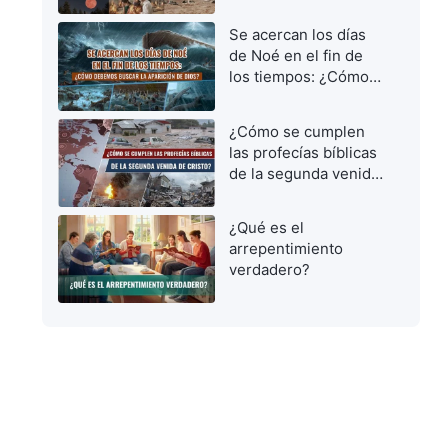
vírgenes prudentes
para dar la bienvenida
Se acercan los días
al Señor
de Noé en el fin de
los tiempos: ¿Cómo
debemos buscar la
aparición de Dios?
¿Cómo se cumplen
las profecías bíblicas
de la segunda venida
de Cristo?
¿Qué es el
arrepentimiento
verdadero?