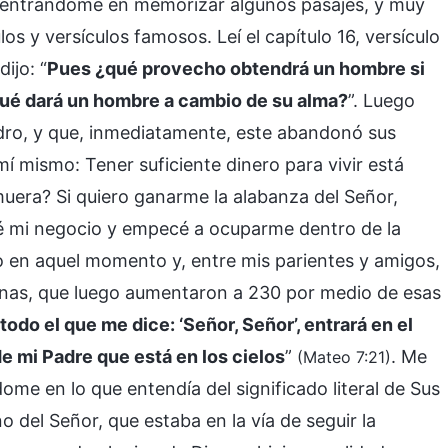
ncentrándome en memorizar algunos pasajes, y muy
 y versículos famosos. Leí el capítulo 16, versículo
dijo: “
Pues ¿qué provecho obtendrá un hombre si
qué dará un hombre a cambio de su alma?
”. Luego
edro, y que, inmediatamente, este abandonó sus
mí mismo: Tener suficiente dinero para vivir está
muera? Si quiero ganarme la alabanza del Señor,
jé mi negocio y empecé a ocuparme dentro de la
o en aquel momento y, entre mis parientes y amigos,
onas, que luego aumentaron a 230 por medio de esas
todo el que me dice: ‘Señor, Señor’, entrará en el
de mi Padre que está en los cielos
”
. Me
(Mateo 7:21)
e en lo que entendía del significado literal de Sus
o del Señor, que estaba en la vía de seguir la