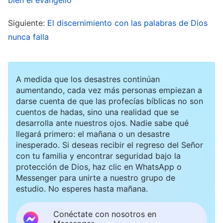
trabajo de la iglesia. Además, hacía poco que
Siguiente:
El discernimiento con las palabras de Dios
había dirigido las elecciones de unas iglesias y
nunca falla
los demás decían que buscaba la verdad. No me
parecía justo que me cambiaran de deber de esa
forma. Asimismo, mi entendimiento y aptitud no
A medida que los desastres continúan
estaban mal y, de todos aquellos con quienes
aumentando, cada vez más personas empiezan a
darse cuenta de que las profecías bíblicas no son
trabajaba, yo era la más rápida en responder y
cuentos de hadas, sino una realidad que se
aprender, así que mi potencial para avanzar tenía
desarrolla ante nuestros ojos. Nadie sabe qué
llegará primero: el mañana o un desastre
que ser el mejor. Aparte, de entre varios
inesperado. Si deseas recibir el regreso del Señor
predicadores, yo era la única sin líos familiares. Si
con tu familia y encontrar seguridad bajo la
protección de Dios, haz clic en WhatsApp o
tenía una fe incondicional y era capaz de sufrir y
Messenger para unirte a nuestro grupo de
pagar un precio en el deber, ¿por qué me
estudio. No esperes hasta mañana.
cambiaban?
Conéctate con nosotros en