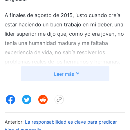
A finales de agosto de 2015, justo cuando creía
estar haciendo un buen trabajo en mi deber, una
líder superior me dijo que, como yo era joven, no
tenía una humanidad madura y me faltaba
experiencia de vida, no sabía resolver los
problemas reales de los hermanos y hermanas,
según los principios, no era apta para servir
Leer más
como predicadora y debía empezar a formarme
como líder de iglesia. No me atreví a decir nada
entonces, pero me sentía totalmente abrumada.
Creía que, pese a mi limitada experiencia de vida,
había progresado rápido desde que era
Anterior:
La responsabilidad es clave para predicar
predicadora y aprendido varios principios del
bien el evangelio