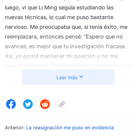
luego, vi que Li Ming seguía estudiando las
nuevas técnicas, lo cual me puso bastante
nervioso. Me preocupaba que, si tenía éxito, me
reemplazara, entonces pensé: “Espero que no
avances; es mejor que tu investigación fracase.
Así, yo podré mantener mi posición y no me
menospreciarán”. Mi preocupación constante era
que Li Ming me reemplazara, por eso en mi
Leer más
mente empecé a distanciarme de él y a tener
prejuicios en su contra; lo veía de forma cada
vez más desfavorable, y mi actitud hacia él se
volvió más fría. A veces, cuando veía a Li Ming
hablar con entusiasmo y alegría sobre sus
Anterior:
La reasignación me puso en evidencia
nuevas técnicas, pensaba enojado: “¡Ahora eres