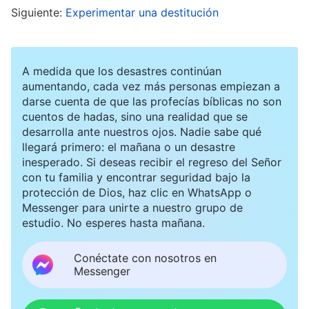
Siguiente:
Experimentar una destitución
el centro de atención otra vez!”. Después,
cuando veía que Li Ming necesitaba ayuda con
su investigación sobre las nuevas técnicas, no
A medida que los desastres continúan
quería participar y deseaba con ansias que
aumentando, cada vez más personas empiezan a
darse cuenta de que las profecías bíblicas no son
fracasara. A veces, sentía un dejo de
cuentos de hadas, sino una realidad que se
remordimiento al pensar: “No estoy colaborando
desarrolla ante nuestros ojos. Nadie sabe qué
llegará primero: el mañana o un desastre
con él en absoluto. ¿Eso no es contemplar
inesperado. Si deseas recibir el regreso del Señor
pasivamente mientras él se esfuerza?”. Pero mi
con tu familia y encontrar seguridad bajo la
protección de Dios, haz clic en WhatsApp o
carácter corrupto rápidamente suprimía ese
Messenger para unirte a nuestro grupo de
atisbo de conciencia. Finalmente, para que Li
estudio. No esperes hasta mañana.
Ming abandonara su investigación sobre las
Conéctate con nosotros en
nuevas técnicas, empecé a crear excusas,
Messenger
diciendo adrede cosas como: “El trabajo de
grabar himnos ahora es bastante urgente, y tu