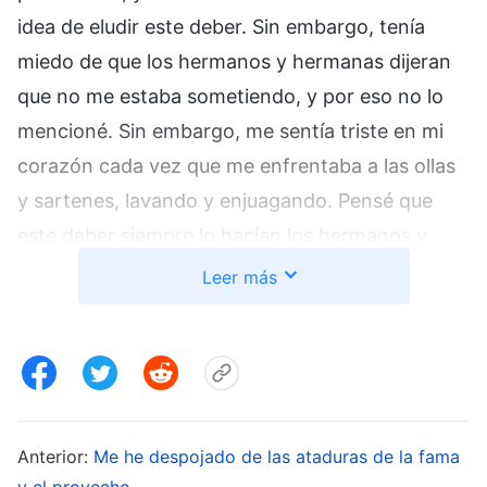
idea de eludir este deber. Sin embargo, tenía
miedo de que los hermanos y hermanas dijeran
que no me estaba sometiendo, y por eso no lo
mencioné. Sin embargo, me sentía triste en mi
corazón cada vez que me enfrentaba a las ollas
y sartenes, lavando y enjuagando. Pensé que
este deber siempre lo hacían los hermanos y
hermanas mayores y que, si los hermanos y
Leer más
hermanas que me conocían se enteraban de que
era cocinero, ya nadie me admiraría. Al pensar
en esto, sentía una frustración contenida que me
hacía sentir muy mal. Me di cuenta de que mi
estado era incorrecto, y oré a
Dios
en mi
Anterior:
Me he despojado de las ataduras de la fama
corazón: “Dios mío, sé que Tú permitiste que me
y el provecho