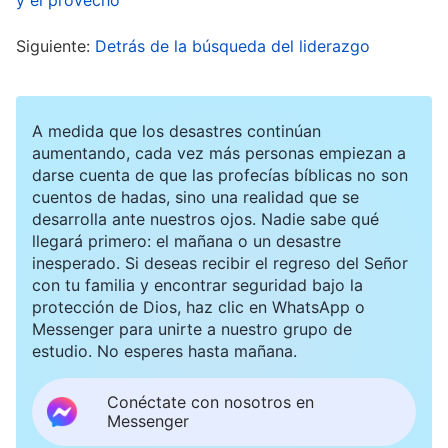
sobreviniera este deber. ¡Te ruego que me guíes
Siguiente:
Detrás de la búsqueda del liderazgo
para poder someterme!”.
Después, reflexioné sobre mí mismo: “¿Por qué
A medida que los desastres continúan
nunca quiero realizar el deber de acogida?”. Un
aumentando, cada vez más personas empiezan a
darse cuenta de que las profecías bíblicas no son
día, durante mis devocionales, leí un pasaje de
cuentos de hadas, sino una realidad que se
las palabras de Dios que era muy pertinente para
desarrolla ante nuestros ojos. Nadie sabe qué
mi estado. Dios dice: “
El aprecio de los
llegará primero: el mañana o un desastre
inesperado. Si deseas recibir el regreso del Señor
anticristos por su reputación y estatus va más
con tu familia y encontrar seguridad bajo la
allá del de la gente corriente y forma parte de
protección de Dios, haz clic en WhatsApp o
Messenger para unirte a nuestro grupo de
su esencia-carácter; no es un interés temporal
estudio. No esperes hasta mañana.
ni un efecto transitorio de su entorno, sino algo
que está dentro de su vida, de sus huesos y, por
Conéctate con nosotros en
Messenger
lo tanto, es su esencia. Es decir, en todo lo que