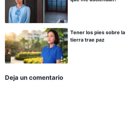
superen, y que obtengan reconocimiento
mientras ellas mismas son abandonadas. Esto
lleva a que ataquen y excluyan a los demás.
Tener los pies sobre la
¿Acaso no están celosas de las personas más
tierra trae paz
capaces que ellas? ¿No es egoísta y
despreciable este comportamiento? ¿Qué tipo
de carácter es este? ¡Es malicioso! Pensar solo
en uno mismo, satisfacer solo los deseos
Deja un comentario
propios, sin mostrar consideración por los
deberes de los demás y tener en cuenta solo
los propios intereses y no los intereses de la
casa de Dios: las personas así tienen mal
carácter y Dios no las ama
”
(La Palabra, Vol. III.
Discursos de Cristo de los últimos días. Entrega tu