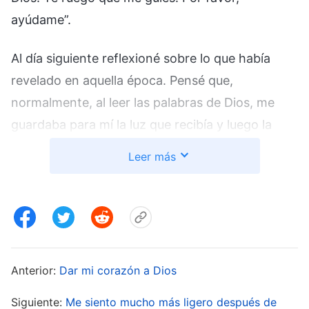
ayúdame”.
Al día siguiente reflexioné sobre lo que había
revelado en aquella época. Pensé que,
normalmente, al leer las palabras de Dios, me
guardaba para mí la luz que recibía y luego la
compartía en las reuniones. Este era, en realidad,
Leer más
un mero deseo de hablar de cosas que los demás
no supieran para que mis hermanos y hermanas
tuvieran mejor opinión de mí. Al ver que lo que
compartía la hermana Wang tenía luz, siempre
me sentía incómoda y quería superarla. Me creía
Anterior:
Dar mi corazón a Dios
muy tolerante con los demás y que no solía
montar un escándalo por pequeñeces, que en el
Siguiente:
Me siento mucho más ligero después de