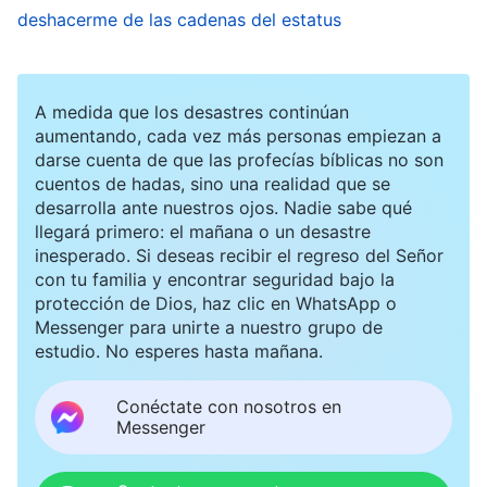
deshacerme de las cadenas del estatus
fondo era una persona sencilla. Pero ahora
resultaba que, a lo mejor, tenía envidia de una
persona y que incluso me oponía y competía
A medida que los desastres continúan
contra ella en secreto. ¿Cómo podía ser esa
aumentando, cada vez más personas empiezan a
darse cuenta de que las profecías bíblicas no son
clase de persona? Llamé por teléfono a una
cuentos de hadas, sino una realidad que se
hermana para preguntarle: “Hermana, ¿alguna
desarrolla ante nuestros ojos. Nadie sabe qué
vez sientes envidia durante las reuniones tras
llegará primero: el mañana o un desastre
inesperado. Si deseas recibir el regreso del Señor
escuchar la luz en lo que comparten otros
con tu familia y encontrar seguridad bajo la
hermanos y hermanas sobre las palabras de
protección de Dios, haz clic en WhatsApp o
Messenger para unirte a nuestro grupo de
Dios?”. Me contestó: “No. Si lo que comparten
estudio. No esperes hasta mañana.
los hermanos y hermanas tiene luz, eso me
ayuda. ¡Me alegra de veras y lo disfruto
Conéctate con nosotros en
Messenger
muchísimo!”. Sus palabras me hicieron sentir aún
peor. Sentí vivamente la intensidad de mi