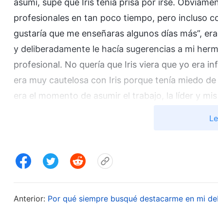
asumí, supe que Iris tenía prisa por irse. Obviam
profesionales en tan poco tiempo, pero incluso 
gustaría que me enseñaras algunos días más”, era
y deliberadamente le hacía sugerencias a mi her
profesional. No quería que Iris viera que yo era inf
era muy cautelosa con Iris porque tenía miedo de
era el momento de asumir el trabajo, la líder y
y me preocupaba que, una vez que mi aptitud y ve
Le
me despreciara. Si la líder notaba que yo no tení
destituía, sería muy vergonzoso. Por eso no querí
De esta forma, siempre me encubría a mí misma y 
progreso? Cuando alguien inicia un nuevo deber, 
cosas no las entienda. Además, mis habilidades en
Anterior:
Por qué siempre busqué destacarme en mi de
hacer preguntas y averiguar más, pero era demas