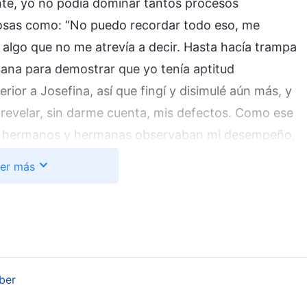
ente, yo no podía dominar tantos procesos
cosas como: “No puedo recordar todo eso, me
 algo que no me atrevía a decir. Hasta hacía trampa
mana para demostrar que yo tenía aptitud
erior a Josefina, así que fingí y disimulé aún más, y
 revelar, sin darme cuenta, mis defectos. Como ese
 mis hermanos y hermanas observaban mi desempeño,
rdadera estatura quedaran en evidencia, la gente
er más
a aptitud y no era adecuada para hacer videos y me
a consultar cuando tenía preguntas y dificultades.
simulaba; así que, ¿cómo podría tener algún
nada le es familiar, por eso es normal que muchas
 el trabajo eran deficientes, así que necesitaba
ber
iado arrogante. Quería probar que podía hacerlo yo