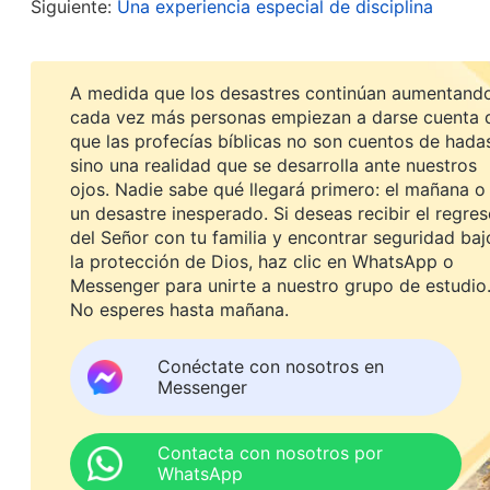
sola y que podía manejar el trabajo, así que siemp
Siguiente:
Una experiencia especial de disciplina
dificultaba mi entendimiento, retrasaba el traspaso
hice fue muy perjudicial. Retrasé nuestro trabajo 
A medida que los desastres continúan aumentando
preocupaba que la gente viera mi verdadera habil
cada vez más personas empiezan a darse cuenta 
que las profecías bíblicas no son cuentos de hada
completamente irracional.
sino una realidad que se desarrolla ante nuestros
ojos. Nadie sabe qué llegará primero: el mañana o
Después, encontré una senda de práctica en la pa
un desastre inesperado. Si deseas recibir el regre
del Señor con tu familia y encontrar seguridad baj
buscar la verdad para resolver cualquier problem
la protección de Dios, haz clic en WhatsApp o
simular o dar una imagen falsa ante los demás. Tu
Messenger para unirte a nuestro grupo de estudio
No esperes hasta mañana.
corruptas… sé totalmente abierto acerca de todo
Aprender a abrirse es el primer paso para la entra
Conéctate con nosotros en
superar. Una vez que lo has superado, es fácil en
Messenger
Significa que estás abriendo tu corazón y mostra
negativo; que te estás descubriendo ante los de
Contacta con nosotros por
WhatsApp
Dios ni estás disimulando ni disfrazando nada, l