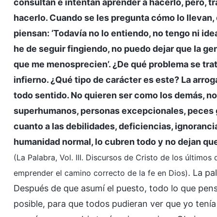
consultan e intentan aprender a hacerlo, pero, t
hacerlo. Cuando se les pregunta cómo lo llevan, d
piensan: ‘Todavía no lo entiendo, no tengo ni id
he de seguir fingiendo, no puedo dejar que la gen
que me menosprecien’. ¿De qué problema se trata?
infierno. ¿Qué tipo de carácter es este? La arrog
todo sentido. No quieren ser como los demás, no 
superhumanos, personas excepcionales, peces g
cuanto a las debilidades, deficiencias, ignoranci
humanidad normal, lo cubren todo y no dejan que
(La Palabra, Vol. III. Discursos de Cristo de los último
. La pa
emprender el camino correcto de la fe en Dios)
Después de que asumí el puesto, todo lo que pen
posible, para que todos pudieran ver que yo tení