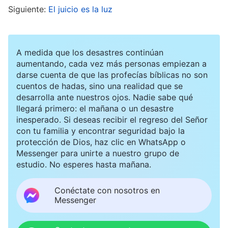
Siguiente:
El juicio es la luz
obra del verdadero Dios. Ese día, mis hermanos
y hermanas también cantaron una canción de
experiencia, “Pensar en el amargo pasado y en la
A medida que los desastres continúan
dulzura del presente, me hace amarte, Dios, aún
aumentando, cada vez más personas empiezan a
darse cuenta de que las profecías bíblicas no son
más”: “¡Ah, Dios práctico! Te ruego que oigas mi
cuentos de hadas, sino una realidad que se
historia. Lloro cuando pienso en el pasado. Mi
desarrolla ante nuestros ojos. Nadie sabe qué
llegará primero: el mañana o un desastre
corazón era oscuro y sin luz; mi vida no conocía
inesperado. Si deseas recibir el regreso del Señor
la esperanza, no podía hablar del sufrimiento en
con tu familia y encontrar seguridad bajo la
protección de Dios, haz clic en WhatsApp o
mi vida, sólo podía dejar pasar los días
Messenger para unirte a nuestro grupo de
desamparado. ¿Cómo podía hacer que mi
estudio. No esperes hasta mañana.
corazón no sintiera pena? ¡Ah, Dios práctico!
Conéctate con nosotros en
Escúchame, pensando en el pasado, me duele el
Messenger
corazón. Fue Satanás, el Diablo, que me hizo
daño, convirtiéndome en corrupto y caído. Tus