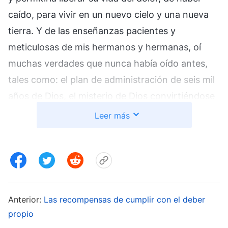
caído, para vivir en un nuevo cielo y una nueva
tierra. Y de las enseñanzas pacientes y
meticulosas de mis hermanos y hermanas, oí
muchas verdades que nunca había oído antes,
tales como: el plan de administración de seis mil
años de Dios, el misterio de Dios convirtiéndose
en carne, que la gente corrupta necesita la
Leer más
salvación del Dios encarnado, qué tipos de
sentido deben poseer las creaciones, cómo
adorar al Señor de todas las creaciones, cómo
vivir nuestra propia humanidad, qué es
verdaderamente una vida humana… Me sentí
Anterior:
Las recompensas de cumplir con el deber
profundamente atraído por estas verdades y me
propio
hicieron creer firmemente en que esta era la