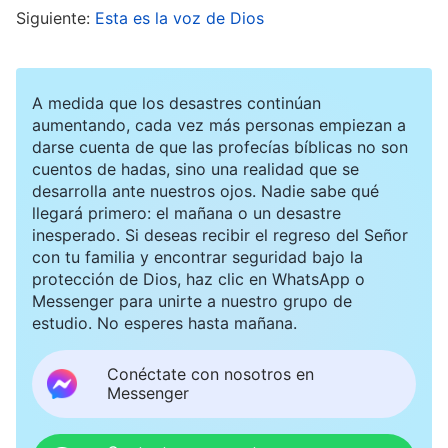
Siguiente:
Esta es la voz de Dios
Pensé: “Por muy bien que hables, no lo aceptaré.
El Señor Jesús nos ha dado mucha gracia, nunca
podría traicionarlo. Seguiré al Señor hasta el
A medida que los desastres continúan
final, aunque tengamos que divorciarnos”. Al
aumentando, cada vez más personas empiezan a
darse cuenta de que las profecías bíblicas no son
final, le dije: “Si continúas predicando sobre el
cuentos de hadas, sino una realidad que se
Señor Jesús, te escucharé. Aún somos una
desarrolla ante nuestros ojos. Nadie sabe qué
familia. Pero si predicas sobre el Relámpago
llegará primero: el mañana o un desastre
inesperado. Si deseas recibir el regreso del Señor
Oriental, tú seguirás tu propio camino y yo el
con tu familia y encontrar seguridad bajo la
mío, y cada uno tomará su propio rumbo”. Mi
protección de Dios, haz clic en WhatsApp o
Messenger para unirte a nuestro grupo de
esposo sacudió la cabeza con impotencia al ver
estudio. No esperes hasta mañana.
que me negaba obstinadamente a escuchar, y no
dijo nada más.
Conéctate con nosotros en
Messenger
Después de aceptar al Relámpago Oriental,