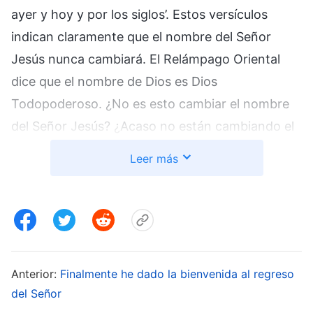
ayer y hoy y por los siglos’. Estos versículos
indican claramente que el nombre del Señor
Jesús nunca cambiará. El Relámpago Oriental
dice que el nombre de Dios es Dios
Todopoderoso. ¿No es esto cambiar el nombre
del Señor Jesús? ¿Acaso no están cambiando el
evangelio de Cristo? ¿Cómo puedes creer eso?
Leer más
Debemos mantener siempre el nombre del Señor
en nuestra fe en Él. ¡El nombre del Señor no
puede cambiar!”. Sabía que, dado que mi esposo
estaba versado en la Biblia y era talentoso en dar
sermones, no iba a poder convencerlo, y que
Anterior:
Finalmente he dado la bienvenida al regreso
cuando se comprometía con algo, nadie podía
del Señor
hacerle cambiar de opinión. Así que no dije nada.