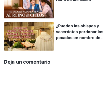
que no debemos relacionarnos con ella. Seguro
que, con el tiempo, se verá influida por él y
aceptará también su creencia”. Me sentí muy
¿Pueden los obispos y
agraviada al escuchar esto. Por más que
sacerdotes perdonar los
proclamara mi inocencia y jurara que no había
pecados en nombre de
aceptado al Relámpago Oriental, no me creían.
Dios?
Cada vez que iba a un lugar de asamblea, sus
expresiones cambiaban. Desconfiaban de mí;
Deja un comentario
temían que pudiera desorientar a los creyentes.
Estaban contentos si no asistía a las reuniones y
no se atrevían a hablarme, como si tuviera una
enfermedad contagiosa. Me sentía herida y
guardaba rencor a mi esposo. Sentía que el
rechazo de los compañeros de la iglesia hacia mí