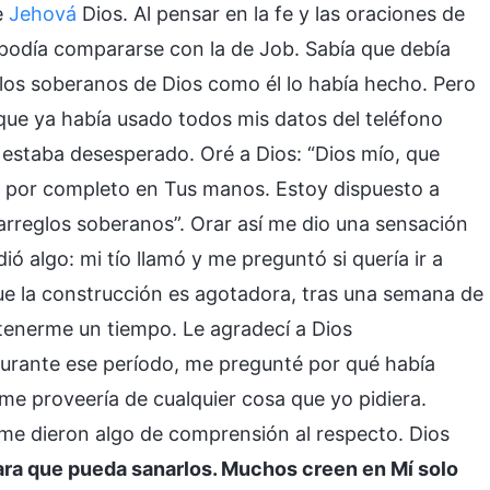
e
Jehová
Dios. Al pensar en la fe y las oraciones de
no podía compararse con la de Job. Sabía que debía
glos soberanos de Dios como él lo había hecho. Pero
 que ya había usado todos mis datos del teléfono
s, estaba desesperado. Oré a Dios: “Dios mío, que
 por completo en Tus manos. Estoy dispuesto a
arreglos soberanos”. Orar así me dio una sensación
ió algo: mi tío llamó y me preguntó si quería ir a
ue la construcción es agotadora, tras una semana de
tenerme un tiempo. Le agradecí a Dios
durante ese período, me pregunté por qué había
 me proveería de cualquier cosa que yo pidiera.
 me dieron algo de comprensión al respecto. Dios
ra que pueda sanarlos. Muchos creen en Mí solo