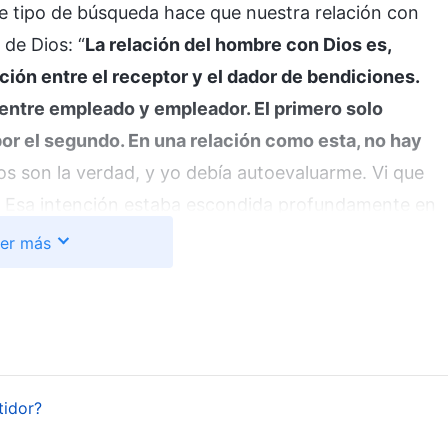
se tipo de búsqueda hace que nuestra relación con
 de Dios: “
La relación del hombre con Dios es,
ción entre el receptor y el dador de bendiciones.
ón entre empleado y empleador. El primero solo
por el segundo. En una relación como esta, no hay
ios son la verdad, y yo debía autoevaluarme. Vi que
s. Esa intención estaba escondida profundamente en
 había vuelto a la tierra, de seguro bendeciría a
er más
a aceptado la obra de Dios de los últimos días, las
por mejorar. Sin embargo, las cosas no salieron así.
l, y me volví débil y negativo. No tenía ingresos, no
r a reuniones virtuales. ¿Cómo podía seguir
e no le importaba a Dios. Había buscado empleo por
tidor?
dara, pero Él nunca respondía, y no me dio aquello