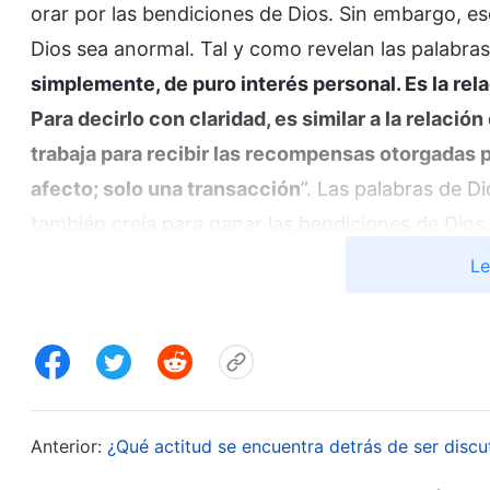
orar por las bendiciones de Dios. Sin embargo, e
Dios sea anormal. Tal y como revelan las palabras
simplemente, de puro interés personal. Es la rela
Para decirlo con claridad, es similar a la relaci
trabaja para recibir las recompensas otorgadas 
afecto; solo una transacción
”. Las palabras de D
también creía para ganar las bendiciones de Dio
los recovecos de mi corazón. Pensé que, como Dios
Le
todos los que lo aceptan. Supuse que como yo habí
bendiciones no estarían lejos, que mi vida estaba 
Encontré adversidades y mi vida se hizo más difíci
tenía comida, y no podía usar internet para asisti
practicando mi fe? Estaba contrariado, sentía qu
Anterior:
¿Qué actitud se encuentra detrás de ser discu
todos lados y había orado a Dios para que me ayu