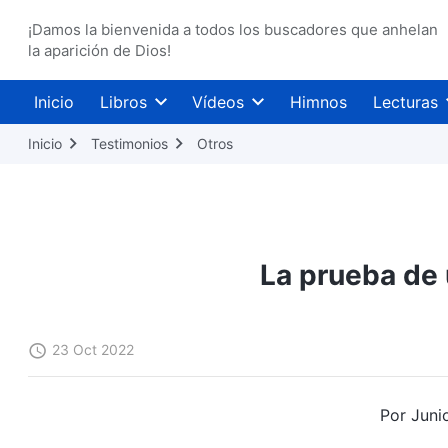
¡Damos la bienvenida a todos los buscadores que anhelan
la aparición de Dios!
Inicio
Libros
Vídeos
Himnos
Lecturas
Inicio
Testimonios
Otros
La prueba de 
23 Oct 2022
Por Juni