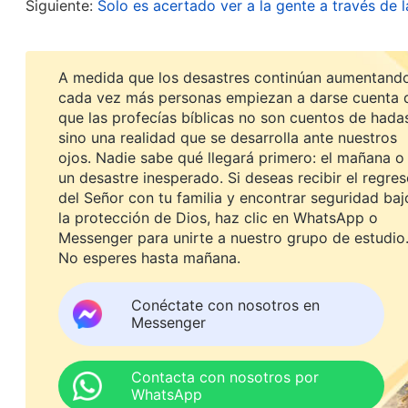
Siguiente:
Solo es acertado ver a la gente a través de 
por lo que había orado. No lograba entenderlo, y
Dios dice: “
Cuando hice descender Mi furia sobre 
antes poseía, el hombre se volvió confuso
”
(La P
A medida que los desastres continúan aumentando
cada vez más personas empiezan a darse cuenta 
. La revelación de las palabras de Dios me h
la fe?)
que las profecías bíblicas no son cuentos de hada
palabras de Dios también me mostraron que tener
sino una realidad que se desarrolla ante nuestros
equivocada. Dado que había considerado a Dios 
ojos. Nadie sabe qué llegará primero: el mañana o
un desastre inesperado. Si deseas recibir el regre
receptor de estas, cuando Dios no me dio el buen
del Señor con tu familia y encontrar seguridad baj
importaba en absoluto. Vi lo absurda, ignorante e
la protección de Dios, haz clic en WhatsApp o
Messenger para unirte a nuestro grupo de estudio
en que había asistido a reuniones religiosas desd
No esperes hasta mañana.
grandes bendiciones! Dios te bendecirá si eres cr
responderá”. Estas cosas que había oído del mund
Conéctate con nosotros en
Messenger
rodeaban me impactaron mucho y me hicieron sent
de Dios y estar libre del sufrimiento mundano. A
Contacta con nosotros por
desear bendiciones, y mucho menos me daba cuen
WhatsApp