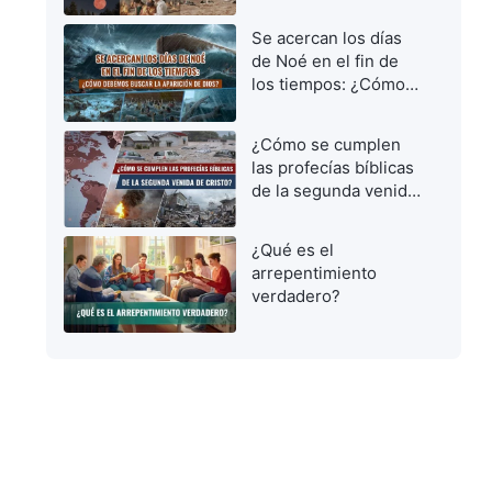
vírgenes prudentes
para dar la bienvenida
Se acercan los días
al Señor
de Noé en el fin de
los tiempos: ¿Cómo
debemos buscar la
aparición de Dios?
¿Cómo se cumplen
las profecías bíblicas
de la segunda venida
de Cristo?
¿Qué es el
arrepentimiento
verdadero?