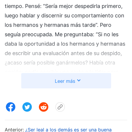
tiempo. Pensé: “Sería mejor despedirla primero,
luego hablar y discernir su comportamiento con
los hermanos y hermanas más tarde”. Pero
seguía preocupada. Me preguntaba: “Si no les
daba la oportunidad a los hermanos y hermanas
de escribir una evaluación antes de su despido,
¿acaso sería posible ganármelos? Había otra
opción: podía escribir una carta a la líder para
Leer más
informar sobre la situación de Yang Li. Si la líder
estaba de acuerdo, entonces la despediría. De
ese modo, aunque no tuviera la aprobación de
los hermanos y hermanas, no tendría que asumir
la responsabilidad exclusiva de la decisión. Todo
el mundo sabría que no fui solo yo quien decidió
Anterior:
¿Ser leal a los demás es ser una buena