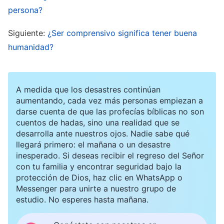
esta forma de actuar, y así no dirían cosas tan
persona?
negativas de mí”. Estos pensamientos daban
Siguiente:
¿Ser comprensivo significa tener buena
vueltas en mi cabeza, y finalmente decidí
humanidad?
escribirle a la líder al día siguiente.
A la mañana siguiente, le conté la situación de
A medida que los desastres continúan
aumentando, cada vez más personas empiezan a
Yang Li a la hermana que colaboraba conmigo.
darse cuenta de que las profecías bíblicas no son
También creía que Yang Li era una falsa líder y
cuentos de hadas, sino una realidad que se
desarrolla ante nuestros ojos. Nadie sabe qué
que había que despedirla lo antes posible. Sugirió
llegará primero: el mañana o un desastre
despedirla mientras escribía la carta para
inesperado. Si deseas recibir el regreso del Señor
informar a la líder. Pensé que esta también era
con tu familia y encontrar seguridad bajo la
protección de Dios, haz clic en WhatsApp o
una forma de actuar apropiada… pero, cuando
Messenger para unirte a nuestro grupo de
estaba por implementarla, volví a dudar y pensé:
estudio. No esperes hasta mañana.
“Todo esto se basa en lo que he visto del