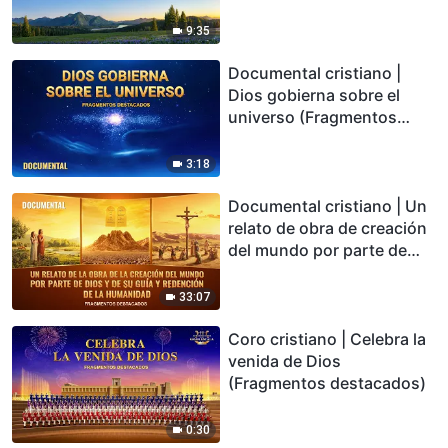
cosas (Fragmentos
destacados)
9:35
Documental cristiano |
Dios gobierna sobre el
universo (Fragmentos
destacados)
3:18
Documental cristiano | Un
relato de obra de creación
del mundo por parte de
Dios y de Su guía y
redención de la humanidad
33:07
(Fragmentos destacados)
Coro cristiano | Celebra la
venida de Dios
(Fragmentos destacados)
0:30