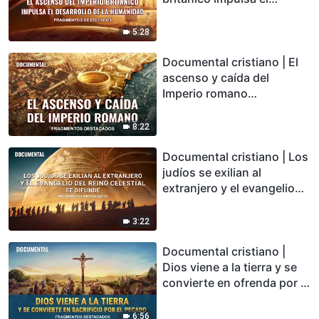
desarrollo de la humanidad
(Fragmentos destacados)
5:28
Documental cristiano | El
ascenso y caída del
Imperio romano
(Fragmentos destacados)
8:22
Documental cristiano | Los
judíos se exilian al
extranjero y el evangelio
del reino celestial se
difunde (Fragmentos
3:22
destacados)
Documental cristiano |
Dios viene a la tierra y se
convierte en ofrenda por el
pecado (Fragmentos
destacados)
6:56