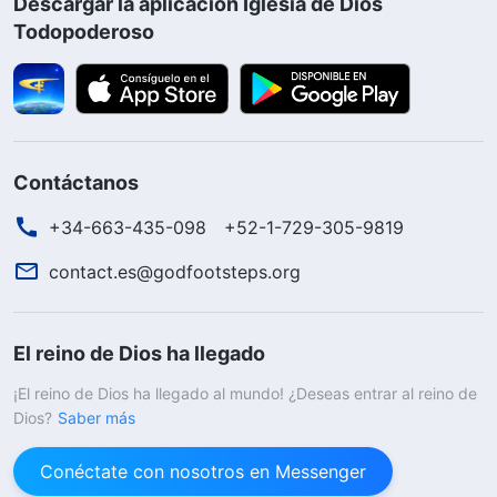
Descargar la aplicación Iglesia de Dios
Todopoderoso
Contáctanos
+34-663-435-098
+52-1-729-305-9819
contact.es@godfootsteps.org
El reino de Dios ha llegado
¡El reino de Dios ha llegado al mundo! ¿Deseas entrar al reino de
Dios?
Saber más
Conéctate con nosotros en Messenger