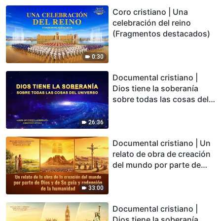
Coro cristiano | Una
celebración del reino
(Fragmentos destacados)
0:30
Documental cristiano |
Dios tiene la soberanía
sobre todas las cosas del
universo (Fragmentos
destacados)
26:36
Documental cristiano | Un
relato de obra de creación
del mundo por parte de
Dios y de Su guía y
redención de la humanidad
33:00
(Fragmentos destacados)
Documental cristiano |
Dios tiene la soberanía