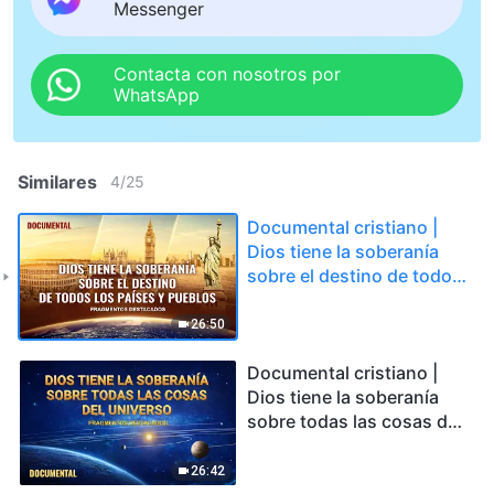
Messenger
Contacta con nosotros por
WhatsApp
Similares
4
/
25
Documental cristiano |
Dios tiene la soberanía
sobre el destino de todos
los países y pueblos
(Fragmentos destacados)
26:50
Documental cristiano |
Dios tiene la soberanía
sobre todas las cosas del
universo (Fragmentos
destacados)
26:42