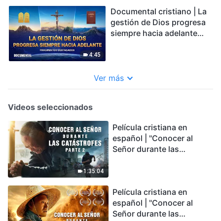
Documental cristiano | La
gestión de Dios progresa
siempre hacia adelante
(Fragmentos destacados)
4:45
Ver más
Videos seleccionados
Película cristiana en
español | "Conocer al
Señor durante las
catástrofes" (Parte 2) La
Tierra se enfrenta a una
1:35:04
extinción masiva. ¿Cómo
Película cristiana en
podemos sobrevivir?
español | "Conocer al
Señor durante las