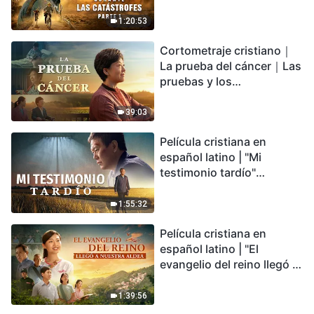
catástrofes" (Parte 1) El
desastre del fin es
1:20:53
irreversible, ¿dónde
Cortometraje cristiano｜
encontrarás refugio?
La prueba del cáncer｜Las
pruebas y los
refinamientos son
bendiciones de Dios
39:03
Película cristiana en
español latino | "Mi
testimonio tardío"
Testimonio de
arrepentimiento
1:55:32
profundamente
Película cristiana en
conmovedor
español latino | "El
evangelio del reino llegó a
nuestra aldea"
1:39:56