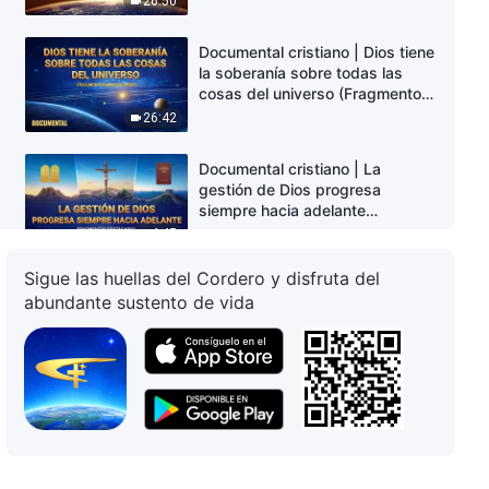
26:50
Documental cristiano | Dios tiene
la soberanía sobre todas las
cosas del universo (Fragmentos
destacados)
26:42
Documental cristiano | La
gestión de Dios progresa
siempre hacia adelante
(Fragmentos destacados)
4:45
Sigue las huellas del Cordero y disfruta del
Documental cristiano | El
abundante sustento de vida
ascenso y la misión de Estados
Unidos (Fragmentos
destacados)
9:02
Documental cristiano | El
ascenso del Imperio británico
impulsa el desarrollo de la
humanidad (Fragmentos
5:28
destacados)