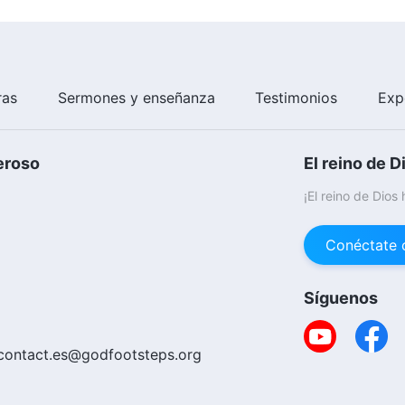
ras
Sermones y enseñanza
Testimonios
Exp
eroso
El reino de D
¡El reino de Dios
Conéctate 
Síguenos
contact.es@godfootsteps.org