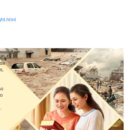
ght.html
o,
 de
s,
so
jo
.