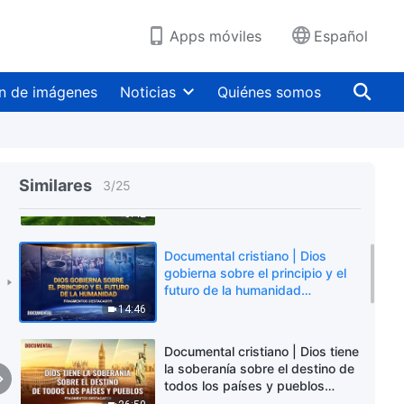
Apps móviles
Español
Coro cristiano | Dios despierta a
todos los pueblos (Fragmentos
n de imágenes
Noticias
Quiénes somos
destacados)
0:30
Coro cristiano | Las vistas a
contemplar tras el desastre
Similares
3
/
25
(Fragmentos destacados)
0:42
Documental cristiano | Dios
gobierna sobre el principio y el
futuro de la humanidad
(Fragmentos destacados)
14:46
Documental cristiano | Dios tiene
la soberanía sobre el destino de
todos los países y pueblos
(Fragmentos destacados)