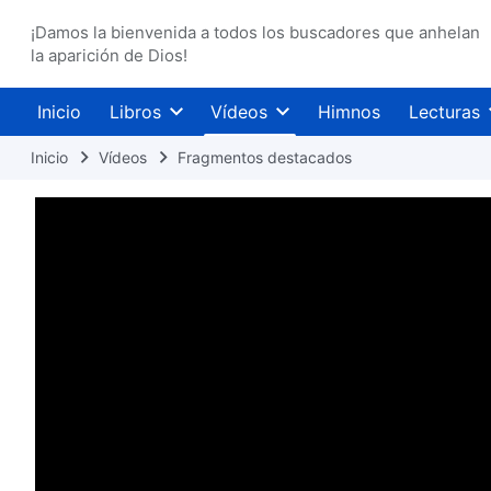
¡Damos la bienvenida a todos los buscadores que anhelan
la aparición de Dios!
Inicio
Libros
Vídeos
Himnos
Lecturas
Inicio
Vídeos
Fragmentos destacados