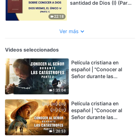
santidad de Dios (I) (Parte
1)
22:18
Ver más
Videos seleccionados
Película cristiana en
español | "Conocer al
Señor durante las
catástrofes" (Parte 2) La
Tierra se enfrenta a una
1:35:04
extinción masiva. ¿Cómo
Película cristiana en
podemos sobrevivir?
español | "Conocer al
Señor durante las
catástrofes" (Parte 1) El
desastre del fin es
1:20:53
irreversible, ¿dónde