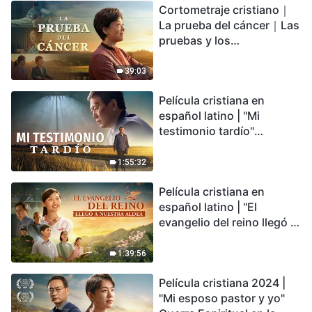
Cortometraje cristiano｜
encontrarás refugio?
La prueba del cáncer｜Las
pruebas y los
refinamientos son
bendiciones de Dios
39:03
Película cristiana en
español latino | "Mi
testimonio tardío"
Testimonio de
arrepentimiento
1:55:32
profundamente
Película cristiana en
conmovedor
español latino | "El
evangelio del reino llegó a
nuestra aldea"
1:39:56
Película cristiana 2024 |
"Mi esposo pastor y yo"