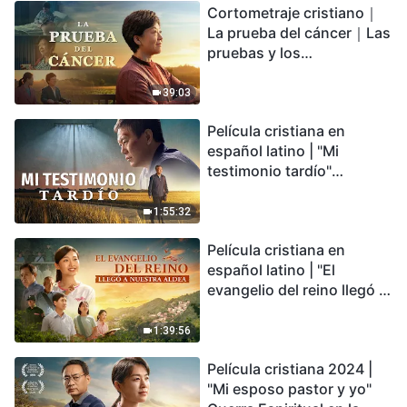
Cortometraje cristiano｜
encontrarás refugio?
La prueba del cáncer｜Las
pruebas y los
refinamientos son
bendiciones de Dios
39:03
Película cristiana en
español latino | "Mi
testimonio tardío"
Testimonio de
arrepentimiento
1:55:32
profundamente
Película cristiana en
conmovedor
español latino | "El
evangelio del reino llegó a
nuestra aldea"
1:39:56
Película cristiana 2024 |
"Mi esposo pastor y yo"