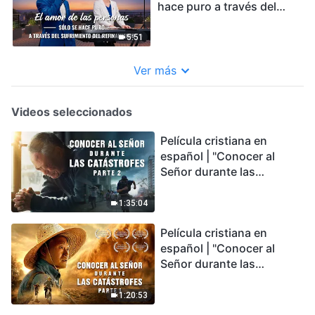
hace puro a través del
sufrimiento del
refinamiento
5:51
Ver más
Videos seleccionados
Película cristiana en
español | "Conocer al
Señor durante las
catástrofes" (Parte 2) La
Tierra se enfrenta a una
1:35:04
extinción masiva. ¿Cómo
Película cristiana en
podemos sobrevivir?
español | "Conocer al
Señor durante las
catástrofes" (Parte 1) El
desastre del fin es
1:20:53
irreversible, ¿dónde