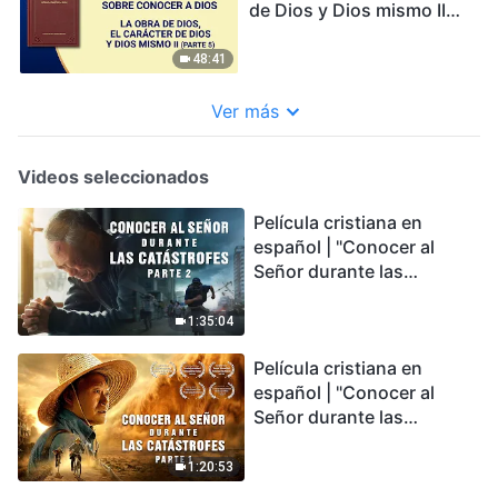
de Dios y Dios mismo II
(Parte 5)
48:41
Ver más
Videos seleccionados
Película cristiana en
español | "Conocer al
Señor durante las
catástrofes" (Parte 2) La
Tierra se enfrenta a una
1:35:04
extinción masiva. ¿Cómo
Película cristiana en
podemos sobrevivir?
español | "Conocer al
Señor durante las
catástrofes" (Parte 1) El
desastre del fin es
1:20:53
irreversible, ¿dónde