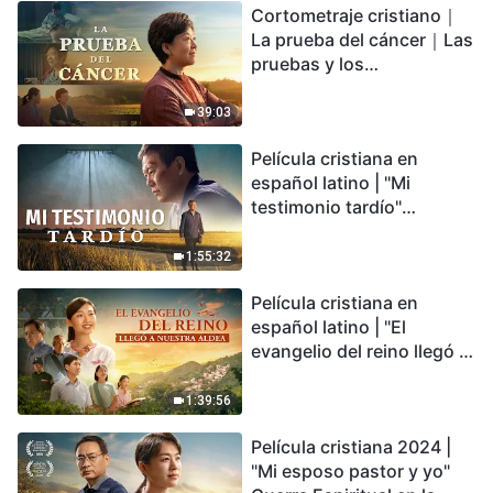
Cortometraje cristiano｜
encontrarás refugio?
La prueba del cáncer｜Las
pruebas y los
refinamientos son
bendiciones de Dios
39:03
Película cristiana en
español latino | "Mi
testimonio tardío"
Testimonio de
arrepentimiento
1:55:32
profundamente
Película cristiana en
conmovedor
español latino | "El
evangelio del reino llegó a
nuestra aldea"
1:39:56
Película cristiana 2024 |
"Mi esposo pastor y yo"