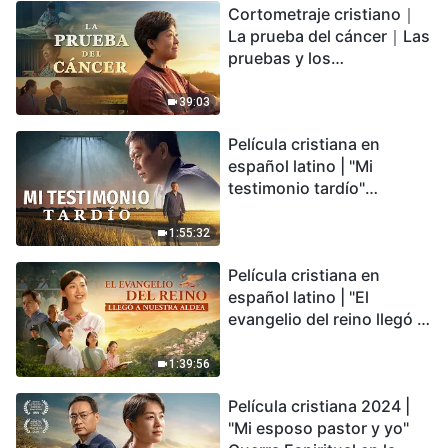
Cortometraje cristiano｜
encontrarás refugio?
La prueba del cáncer｜Las
pruebas y los
refinamientos son
bendiciones de Dios
39:03
Película cristiana en
español latino | "Mi
testimonio tardío"
Testimonio de
arrepentimiento
1:55:32
profundamente
Película cristiana en
conmovedor
español latino | "El
evangelio del reino llegó a
nuestra aldea"
1:39:56
Película cristiana 2024 |
"Mi esposo pastor y yo"