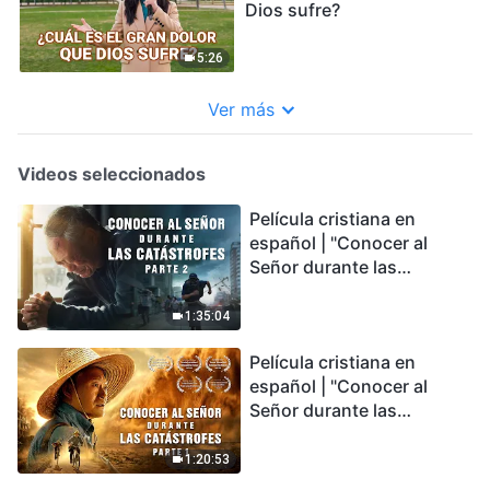
Dios sufre?
5:26
Ver más
Videos seleccionados
Película cristiana en
español | "Conocer al
Señor durante las
catástrofes" (Parte 2) La
Tierra se enfrenta a una
1:35:04
extinción masiva. ¿Cómo
Película cristiana en
podemos sobrevivir?
español | "Conocer al
Señor durante las
catástrofes" (Parte 1) El
desastre del fin es
1:20:53
irreversible, ¿dónde