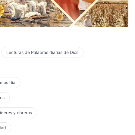
Lecturas de Palabras diarias de Dios
timos día
tos
líderes y obreros
rdad