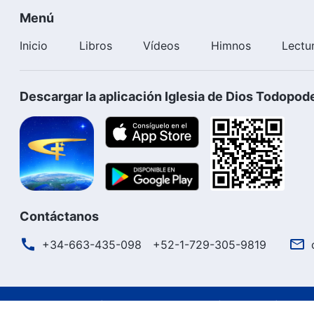
Menú
Inicio
Libros
Vídeos
Himnos
Lectu
Descargar la aplicación Iglesia de Dios Todopod
Contáctanos
+34-663-435-098
+52-1-729-305-9819
Términos de uso
Política de privacidad
Créditos
Polít