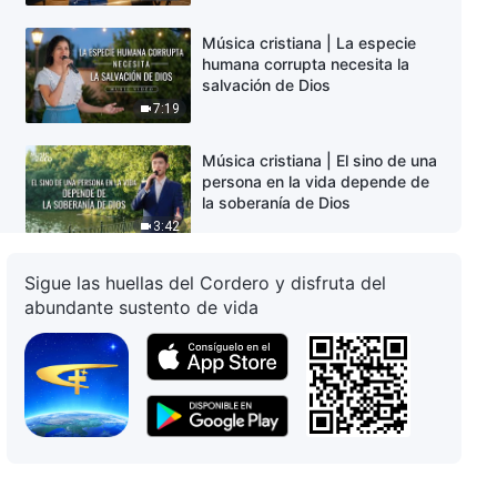
Música cristiana | La especie
humana corrupta necesita la
salvación de Dios
7:19
Música cristiana | El sino de una
persona en la vida depende de
la soberanía de Dios
3:42
Música cristiana | Solo quienes
Sigue las huellas del Cordero y disfruta del
derrotan a Satanás son salvos
abundante sustento de vida
4:27
Música cristiana | El efecto de la
verdadera oración
5:59