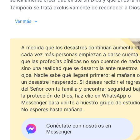
Tampoco se trata exclusivamente de reconocer a Dios 
todopoderoso, que creó el mundo y todas las cosas, q
Ver más
estos hechos y ya está.
La intención de Dios es que le entregues todo tu ser y 
A medida que los desastres continúan aumentand
Dios, ser usado por Él y estar dispuesto incluso a rend
cada vez más personas empiezan a darse cuenta
cosa por Él. No se trata de que solo deben creer en D
que las profecías bíblicas no son cuentos de hada
por Él. El hecho es que toda la humanidad debería ador
sino una realidad que se desarrolla ante nuestros
la humanidad fue creada por Dios.
ojos. Nadie sabe qué llegará primero: el mañana o
un desastre inesperado. Si deseas recibir el regre
de La Pala
del Señor con tu familia y encontrar seguridad ba
la protección de Dios, haz clic en WhatsApp o
Messenger para unirte a nuestro grupo de estudio
No esperes hasta mañana.
Conéctate con nosotros en
Messenger