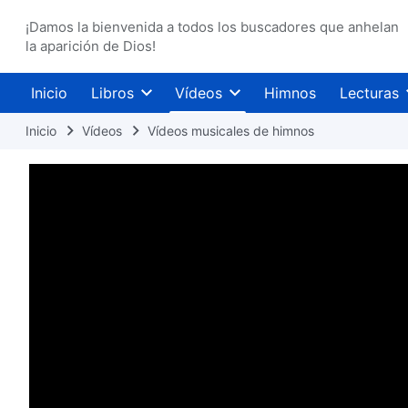
¡Damos la bienvenida a todos los buscadores que anhelan
la aparición de Dios!
Inicio
Libros
Vídeos
Himnos
Lecturas
Inicio
Vídeos
Vídeos musicales de himnos