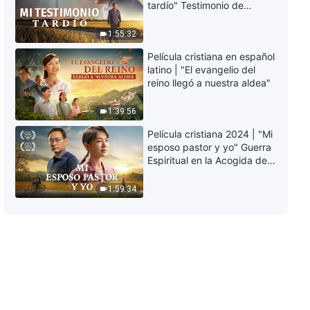
tardío" Testimonio de
conozcamos la hermosura de
arrepentimiento
Dios | Voces de alabanza 2026
profundamente
1:55:32
5:23
conmovedor
Película cristiana en español
Música cristiana | Dios desea
latino | "El evangelio del
que más gente obtenga Su
reino llegó a nuestra aldea"
salvación | Voces de alabanza
2026
4:37
1:39:56
Película cristiana 2024 | "Mi
Música cristiana | La alabanza a
esposo pastor y yo" Guerra
Dios Todopoderoso nunca
Espiritual en la Acogida del
cesará | Voces de alabanza
Regreso del Señor
2026
9:15
1:59:34
Música cristiana | Un corazón
leal a Dios | Voces de alabanza
2026
6:28
Música cristiana | Benditos son
los que aman a Dios | Voces de