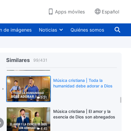
6:30
Apps móviles
Español
Música cristiana | Todos los que
usan la Biblia para condenar a
Dios son fariseos
n de imágenes
Noticias
Quiénes somos
5:26
Música cristiana | He visto el
amor de Dios en el castigo y el
Similares
99
/
431
juicio
4:23
Música cristiana | Toda la
humanidad debe adorar a Dios
3:21
Música cristiana | El amor y la
esencia de Dios son abnegados
4:45