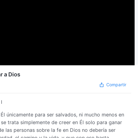
r a Dios
Compartir
I
 Él únicamente para ser salvados, ni mucho menos en
se trata simplemente de creer en Él solo para ganar
e las personas sobre la fe en Dios no debería ser
erdad, el camino y la vida, y que con eso basta.