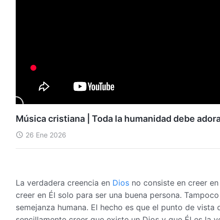
Música cristiana | Toda la humanidad debe adora
26 Ene 2026
La verdadera creencia en
Dios
no consiste en creer en
creer en Él solo para ser una buena persona. Tampoco 
semejanza humana. El hecho es que el punto de vista d
sencillamente creer que existe un Dios y que Él es la v