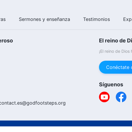
ras
Sermones y enseñanza
Testimonios
Exp
eroso
El reino de D
¡El reino de Dios
Conéctate 
Síguenos
contact.es@godfootsteps.org
Copyright © 20
ica De Cookies