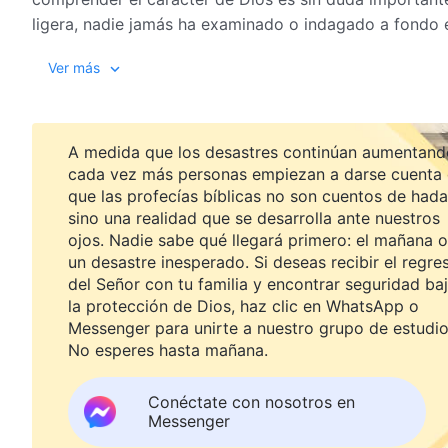
ligera, nadie jamás ha examinado o indagado a fondo 
habéis desestimado los decretos administrativos que Y
Ver más
entonces será muy probable que ofendáis Su carácter. 
Mismo, en cuyo caso, el fruto final de tus acciones ser
Que Yo os pida que comprendáis el carácter de Dios n
A medida que los desastres continúan aumentand
los decretos administrativos, entonces ¿quién de voso
cada vez más personas empiezan a darse cuenta
sido entonces completamente en vano? Por consiguient
que las profecías bíblicas no son cuentos de hada
propia conducta, seáis cautelosos en los pasos que dei
sino una realidad que se desarrolla ante nuestros
que todos vosotros la consideréis con cuidado y la sop
ojos. Nadie sabe qué llegará primero: el mañana o
acciones provocaran en Mí una ira terrible, entonces 
un desastre inesperado. Si deseas recibir el regre
consecuencias y no habrá nadie más que soporte el cas
del Señor con tu familia y encontrar seguridad ba
de La Palabra, Vol. I. La aparición
la protección de Dios, haz clic en WhatsApp o
Messenger para unirte a nuestro grupo de estudio
No esperes hasta mañana.
Conéctate con nosotros en
Messenger