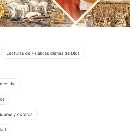
Lecturas de Palabras diarias de Dios
timos día
tos
líderes y obreros
rdad