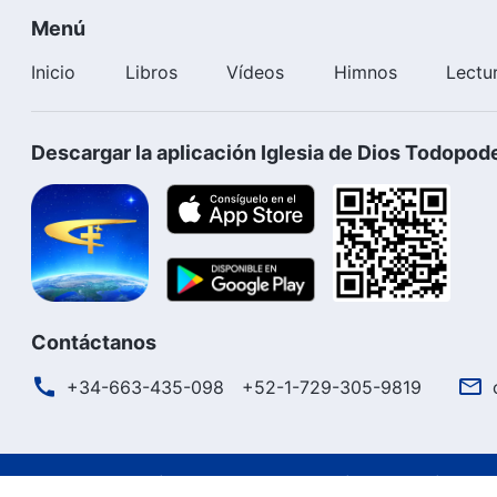
Menú
Inicio
Libros
Vídeos
Himnos
Lectu
Descargar la aplicación Iglesia de Dios Todopod
Contáctanos
+34-663-435-098
+52-1-729-305-9819
Términos de uso
Política de privacidad
Créditos
Polít