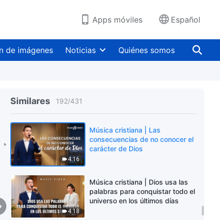
4:07
Apps móviles
Español
Música cristiana | La
encarnación se debe por
completo a las necesidades de
n de imágenes
Noticias
Quiénes somos
la humanidad corrupta
5:49
Música cristiana | Cuando el
Espíritu Santo obra en el hombre
Similares
192
/
431
6:04
Música cristiana | Las
consecuencias de no conocer el
carácter de Dios
4:16
Música cristiana | Dios usa las
palabras para conquistar todo el
universo en los últimos días
4:18