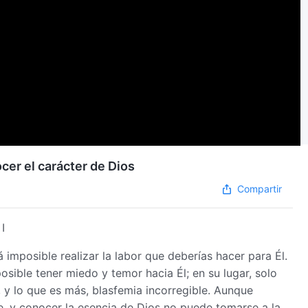
cer el carácter de Dios
Compartir
I
á imposible realizar la labor que deberías hacer para Él.
osible tener miedo y temor hacia Él; en su lugar, solo
 y lo que es más, blasfemia incorregible. Aunque
, y conocer la esencia de Dios no puede tomarse a la