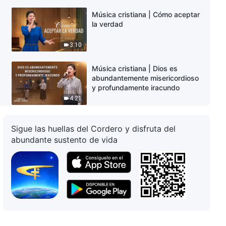
Música cristiana | Cómo aceptar
la verdad
3:10
Música cristiana | Dios es
abundantemente misericordioso
y profundamente iracundo
4:21
Música cristiana | La autoridad y
Sigue las huellas del Cordero y disfruta del
el sentido de la encarnación de
abundante sustento de vida
Dios
4:52
Música cristiana | Nadie conoce
a Dios encarnado
5:03