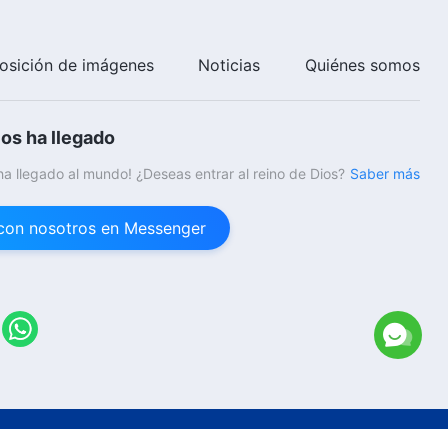
Música cristiana | La obra de
juicio y castigo es más profunda
que la de redención
osición de imágenes
Noticias
Quiénes somos
4:22
Música cristiana | La verdad es
ios ha llegado
el más elevado de todos los
aforismos de la vida
 ha llegado al mundo! ¿Deseas entrar al reino de Dios?
Saber más
3:07
con nosotros en Messenger
Música cristiana | ¿Pueden
aquellos que no aceptan la
nueva obra del Espíritu Santo
ver la aparición de Dios?
6:15
Música cristiana | La esencia de
Cristo se somete a la voluntad
del Padre celestial
5:23
26
Iglesia de Dios Todopoderoso.
Todos los derechos reservados.
Música cristiana | Las dos