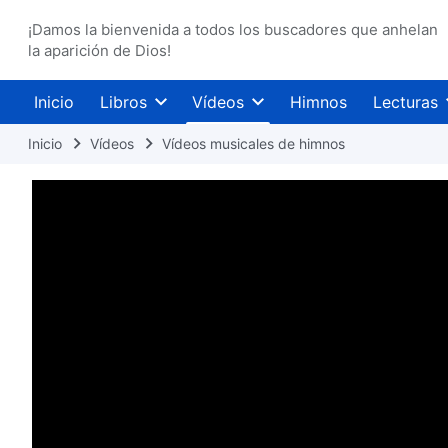
¡Damos la bienvenida a todos los buscadores que anhelan
la aparición de Dios!
Inicio
Libros
Vídeos
Himnos
Lecturas
Inicio
Vídeos
Vídeos musicales de himnos