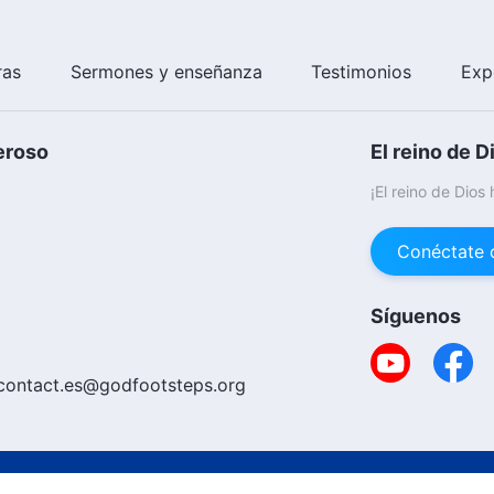
ras
Sermones y enseñanza
Testimonios
Exp
eroso
El reino de D
¡El reino de Dios
Conéctate 
Síguenos
contact.es@godfootsteps.org
Copyright © 20
ica De Cookies