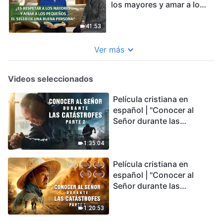
los mayores y amar a los
pequeños el sello de una
buena persona?
41:53
Ver más
Videos seleccionados
Película cristiana en
español | "Conocer al
Señor durante las
catástrofes" (Parte 2) La
Tierra se enfrenta a una
1:35:04
extinción masiva. ¿Cómo
Película cristiana en
podemos sobrevivir?
español | "Conocer al
Señor durante las
catástrofes" (Parte 1) El
desastre del fin es
1:20:53
irreversible, ¿dónde