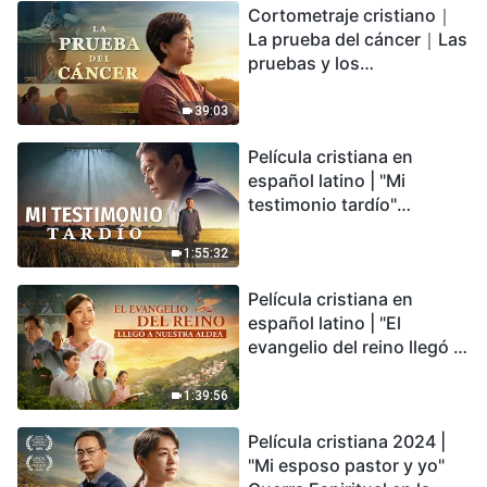
Cortometraje cristiano｜
encontrarás refugio?
La prueba del cáncer｜Las
pruebas y los
refinamientos son
bendiciones de Dios
39:03
Película cristiana en
español latino | "Mi
testimonio tardío"
Testimonio de
arrepentimiento
1:55:32
profundamente
Película cristiana en
conmovedor
español latino | "El
evangelio del reino llegó a
nuestra aldea"
1:39:56
Película cristiana 2024 |
"Mi esposo pastor y yo"