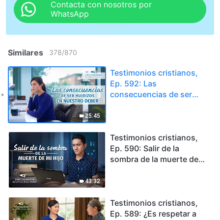
Contacta con nosotros por
WhatsApp
Similares
378
/
870
Testimonios cristianos,
Ep. 592: Las
consecuencias de ser
huidizos en nuestro
deber
25:45
Testimonios cristianos,
Ep. 590: Salir de la
sombra de la muerte de
mi hijo
43:32
Testimonios cristianos,
Ep. 589: ¿Es respetar a