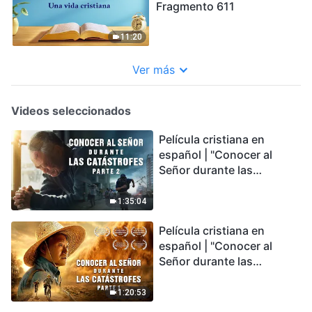
Fragmento 611
11:20
Ver más
Videos seleccionados
Película cristiana en
español | "Conocer al
Señor durante las
catástrofes" (Parte 2) La
Tierra se enfrenta a una
1:35:04
extinción masiva. ¿Cómo
Película cristiana en
podemos sobrevivir?
español | "Conocer al
Señor durante las
catástrofes" (Parte 1) El
desastre del fin es
1:20:53
irreversible, ¿dónde