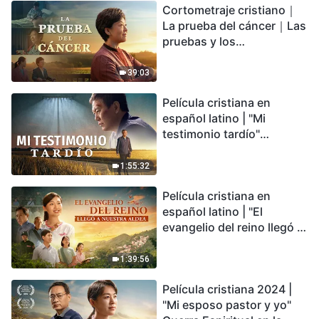
Cortometraje cristiano｜
encontrarás refugio?
La prueba del cáncer｜Las
pruebas y los
refinamientos son
bendiciones de Dios
39:03
Película cristiana en
español latino | "Mi
testimonio tardío"
Testimonio de
arrepentimiento
1:55:32
profundamente
Película cristiana en
conmovedor
español latino | "El
evangelio del reino llegó a
nuestra aldea"
1:39:56
Película cristiana 2024 |
"Mi esposo pastor y yo"