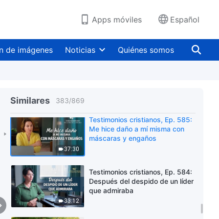
Testimonios cristianos, Ep. 587:
Apps móviles
Español
Ya no soy exigente con mi deber
32:44
n de imágenes
Noticias
Quiénes somos
Testimonios cristianos, Ep. 586:
¿Ser comprensivo significa tener
buena humanidad?
48:09
Similares
383
/
869
Testimonios cristianos, Ep. 585:
Me hice daño a mí misma con
máscaras y engaños
37:30
Testimonios cristianos, Ep. 584:
Después del despido de un líder
que admiraba
33:12