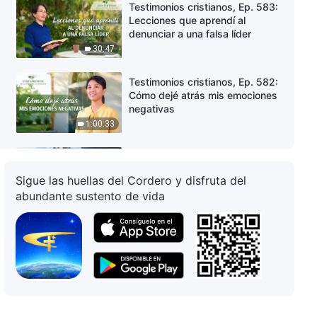
Testimonios cristianos, Ep. 583:
Lecciones que aprendí al
denunciar a una falsa líder
30:47
Testimonios cristianos, Ep. 582:
Cómo dejé atrás mis emociones
negativas
1:00:33
Testimonios cristianos, Ep. 581:
La insensatez de presumir
Sigue las huellas del Cordero y disfruta del
abundante sustento de vida
35:56
Testimonios cristianos, Ep. 580:
Mis días agonizantes de no
comprender a Dios
43:31
Testimonios cristianos, Ep. 579: