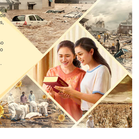
o,
 de
s,
so
jo
.