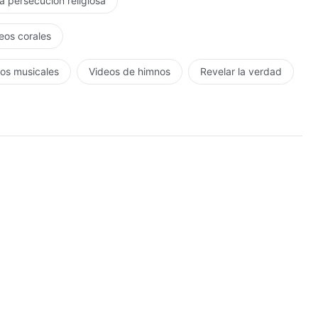
la persecución religiosa
eos corales
os musicales
Videos de himnos
Revelar la verdad