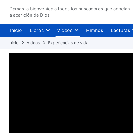
¡Damos la bienvenida a todos los buscadores que anhelan
la aparición de Dios!
Inicio
Libros
Vídeos
Himnos
Lecturas
Inicio
Vídeos
Experiencias de vida