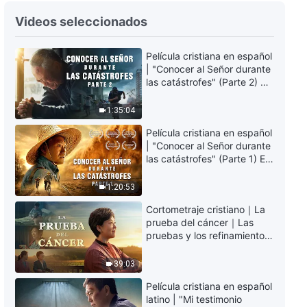
Palabras diarias de Dios: La
Videos seleccionados
entrada en la vida | Fragmento
433
Película cristiana en español
5:31
| "Conocer al Señor durante
las catástrofes" (Parte 2) La
Palabras diarias de Dios: La
Tierra se enfrenta a una
entrada en la vida | Fragmento
extinción masiva. ¿Cómo
1:35:04
434
podemos sobrevivir?
4:58
Película cristiana en español
| "Conocer al Señor durante
las catástrofes" (Parte 1) El
Palabras diarias de Dios: La
desastre del fin es
entrada en la vida | Fragmento
irreversible, ¿dónde
435
1:20:53
encontrarás refugio?
7:11
Cortometraje cristiano｜La
prueba del cáncer｜Las
Palabras diarias de Dios: La
pruebas y los refinamientos
entrada en la vida | Fragmento
son bendiciones de Dios
436
39:03
7:39
Película cristiana en español
latino | "Mi testimonio
Palabras diarias de Dios: La