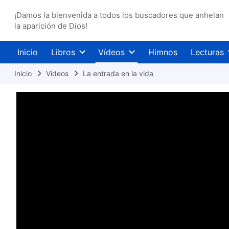
¡Damos la bienvenida a todos los buscadores que anhelan
la aparición de Dios!
Inicio
Libros
Vídeos
Himnos
Lecturas
Inicio
Vídeos
La entrada en la vida