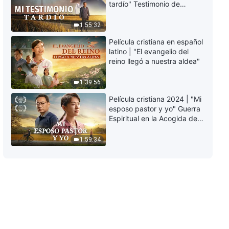
tardío" Testimonio de
entrada en la vida | Fragmento
arrepentimiento
437
profundamente
1:55:32
6:46
conmovedor
Película cristiana en español
latino | "El evangelio del
Palabras diarias de Dios: La
reino llegó a nuestra aldea"
entrada en la vida | Fragmento
438
1:39:56
7:27
Película cristiana 2024 | "Mi
Palabras diarias de Dios: La
esposo pastor y yo" Guerra
entrada en la vida | Fragmento
Espiritual en la Acogida del
439
Regreso del Señor
11:38
1:59:34
Palabras diarias de Dios: La
entrada en la vida | Fragmento
440
3:43
Palabras diarias de Dios: La
entrada en la vida | Fragmento