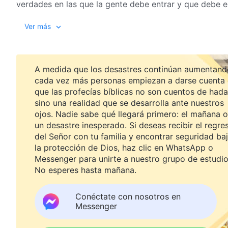
verdades en las que la gente debe entrar y que debe e
mandamientos que acompañan a esas verdades. Las ver
La Palabra, Vol. I. La aparic
Ver más
era específica y los mandamientos que cumple tambié
practicarse y sus mandamientos que deben guardarse.
mandamientos promulgados por
Dios
, es decir, depen
la práctica del hombre de la verdad difieren proporci
A medida que los desastres continúan aumentand
a la verdad y que la verdad existe para guardar los m
cada vez más personas empiezan a darse cuenta
que las profecías bíblicas no son cuentos de hada
cambios en la obra de Dios de qué hablar. Sin embargo
sino una realidad que se desarrolla ante nuestros
identificar la extensión de las tendencias en la obra d
ojos. Nadie sabe qué llegará primero: el mañana o
obra. En la religión, hay muchas personas que practica
un desastre inesperado. Si deseas recibir el regre
Ley. Sin embargo, no poseen los mandamientos de la n
del Señor con tu familia y encontrar seguridad ba
las antiguas formas y siguen siendo humanos primit
la protección de Dios, haz clic en WhatsApp o
para obrar y no pueden ver los mandamientos de la nu
Messenger para unirte a nuestro grupo de estudio
si solo tuviesen cáscaras de huevo vacías: no hay espí
No esperes hasta mañana.
hablando, no tienen vida. Tales personas no han entra
tanto, tener verdades de eras antiguas, pero no tener 
Conéctate con nosotros en
Messenger
vosotros practicáis la verdad del presente, pero no g
verdad que practicáis será inútil y sin sentido y Dios 