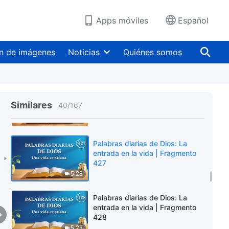
424
6:26
Apps móviles
Español
Palabras diarias de Dios: La
entrada en la vida | Fragmento
n de imágenes
Noticias
Quiénes somos
425
5:21
Palabras diarias de Dios: La
entrada en la vida | Fragmento
Similares
40
/
167
426
4:40
Palabras diarias de Dios: La
entrada en la vida | Fragmento
427
5:28
Palabras diarias de Dios: La
entrada en la vida | Fragmento
428
5:23