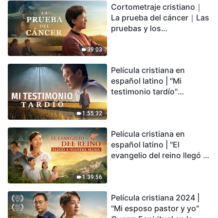
Cortometraje cristiano｜
encontrarás refugio?
La prueba del cáncer｜Las
pruebas y los
refinamientos son
bendiciones de Dios
39:03
Película cristiana en
español latino | "Mi
testimonio tardío"
Testimonio de
arrepentimiento
1:55:32
profundamente
Película cristiana en
conmovedor
español latino | "El
evangelio del reino llegó a
nuestra aldea"
1:39:56
Película cristiana 2024 |
"Mi esposo pastor y yo"