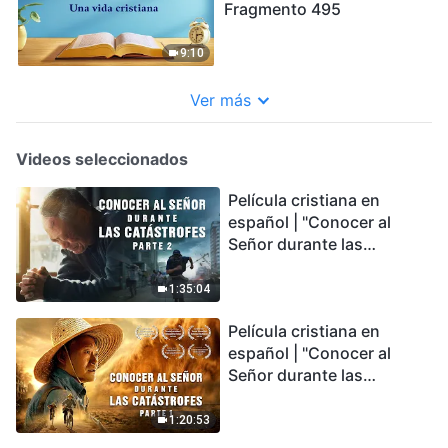
Fragmento 495
9:10
Ver más
Videos seleccionados
Película cristiana en
español | "Conocer al
Señor durante las
catástrofes" (Parte 2) La
Tierra se enfrenta a una
1:35:04
extinción masiva. ¿Cómo
Película cristiana en
podemos sobrevivir?
español | "Conocer al
Señor durante las
catástrofes" (Parte 1) El
desastre del fin es
1:20:53
irreversible, ¿dónde